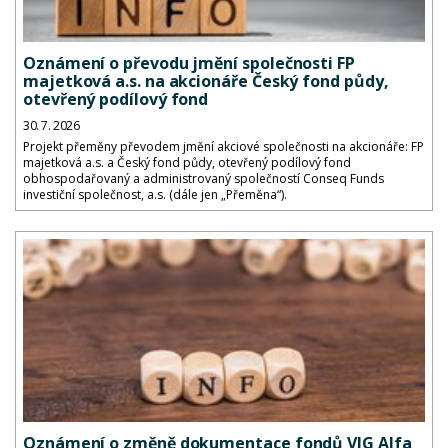
Oznámení o převodu jmění společnosti FP
majetková a.s. na akcionáře Český fond půdy,
otevřený podílový fond
30. 7. 2026
Projekt přeměny převodem jmění akciové společnosti na akcionáře: FP
majetková a.s. a Český fond půdy, otevřený podílový fond
obhospodařovaný a administrovaný společností Conseq Funds
investiční společnost, a.s. (dále jen „Přeměna“).
Oznámení o změně dokumentace fondů VIG Alfa