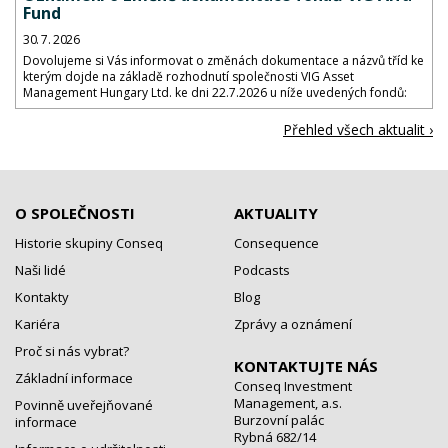
Fund
30. 7. 2026
Dovolujeme si Vás informovat o změnách dokumentace a názvů tříd ke
kterým dojde na základě rozhodnutí společnosti VIG Asset
Management Hungary Ltd. ke dni 22.7.2026 u níže uvedených fondů:
Přehled všech aktualit ›
O SPOLEČNOSTI
AKTUALITY
Historie skupiny Conseq
Consequence
Naši lidé
Podcasts
Kontakty
Blog
Kariéra
Zprávy a oznámení
Proč si nás vybrat?
KONTAKTUJTE NÁS
Základní informace
Conseq Investment
Management, a.s.
Povinně uveřejňované
Burzovní palác
informace
Rybná 682/14