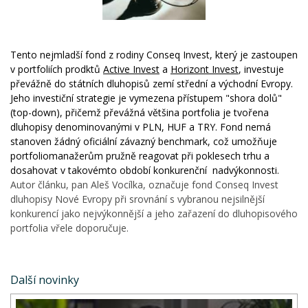
Tento nejmladší fond z rodiny Conseq Invest, který je zastoupen
v portfoliích prodktů
Active Invest
a
Horizont Invest
, investuje
převážně do státních dluhopisů zemí střední a východní Evropy.
Jeho investiční strategie je vymezena přístupem "shora dolů"
(top-down), přičemž převážná většina portfolia je tvořena
dluhopisy denominovanými v PLN, HUF a TRY. Fond nemá
stanoven žádný oficiální závazný benchmark, což umožňuje
portfoliomanažerům pružně reagovat při poklesech trhu a
dosahovat v takovémto období konkurenční nadvýkonnosti.
Autor článku, pan Aleš Vocílka, označuje fond Conseq Invest
dluhopisy Nové Evropy při srovnání s vybranou nejsilnější
konkurencí jako nejvýkonnější a jeho zařazení do dluhopisového
portfolia vřele doporučuje.
Další novinky