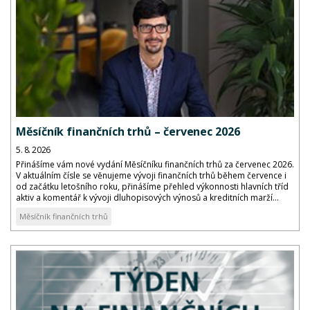
Měsíčník finančních trhů – červenec 2026
5. 8. 2026
Přinášíme vám nové vydání Měsíčníku finančních trhů za červenec 2026.
V aktuálním čísle se věnujeme vývoji finančních trhů během července i
od začátku letošního roku, přinášíme přehled výkonnosti hlavních tříd
aktiv a komentář k vývoji dluhopisových výnosů a kreditních marží...
Měsíčník finančních trhů