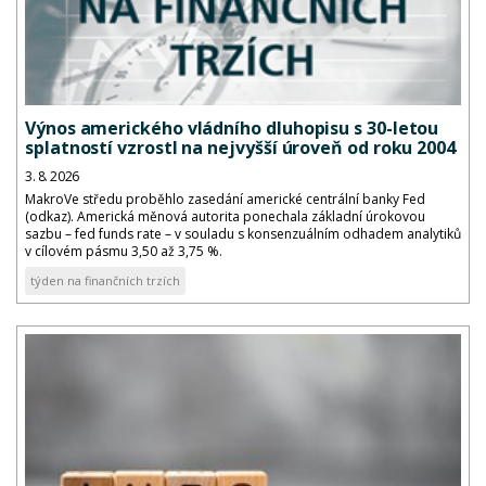
Výnos amerického vládního dluhopisu s 30-letou
splatností vzrostl na nejvyšší úroveň od roku 2004
3. 8. 2026
MakroVe středu proběhlo zasedání americké centrální banky Fed
(odkaz). Americká měnová autorita ponechala základní úrokovou
sazbu – fed funds rate – v souladu s konsenzuálním odhadem analytiků
v cílovém pásmu 3,50 až 3,75 %.
týden na finančních trzích