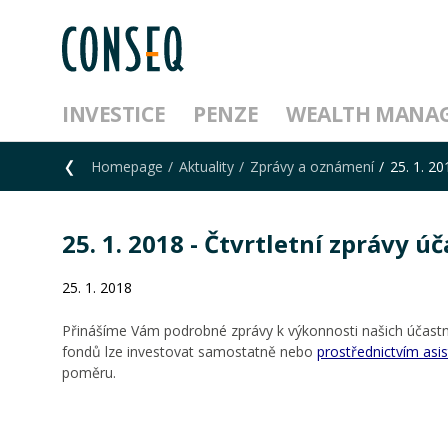
INVESTICE
PENZE
WEALTH MANA
Homepage
Aktuality
Zprávy a oznámení
25. 1. 20
25. 1. 2018 - Čtvrtletní zprávy 
25. 1. 2018
Přinášíme Vám podrobné zprávy k výkonnosti našich účastni
fondů lze investovat samostatně nebo
prostřednictvím asi
poměru.