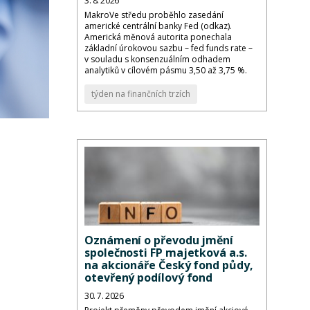
3. 8. 2026
MakroVe středu proběhlo zasedání
americké centrální banky Fed (odkaz).
Americká měnová autorita ponechala
základní úrokovou sazbu – fed funds rate –
v souladu s konsenzuálním odhadem
analytiků v cílovém pásmu 3,50 až 3,75 %.
týden na finančních trzích
Oznámení o převodu jmění
společnosti FP majetková a.s.
na akcionáře Český fond půdy,
otevřený podílový fond
30. 7. 2026