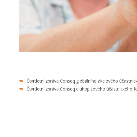
Čtvrtletní zpráva Conseq globálního akciového účastni
Čtvrtletní zpráva Conseq dluhopisového účastnického f