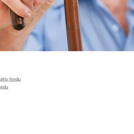
ckého fondu
ondu