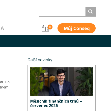
RA
Můj Conseq
0
Další novinky
ti. Do
různém
Měsíčník finančních trhů –
červenec 2026