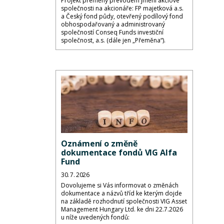
Projekt přeměny převodem jmění akciové
společnosti na akcionáře: FP majetková a.s.
a Český fond půdy, otevřený podílový fond
obhospodařovaný a administrovaný
společností Conseq Funds investiční
společnost, a.s. (dále jen „Přeměna“).
Oznámení o změně
dokumentace fondů VIG Alfa
Fund
30. 7. 2026
Dovolujeme si Vás informovat o změnách
dokumentace a názvů tříd ke kterým dojde
na základě rozhodnutí společnosti VIG Asset
Management Hungary Ltd. ke dni 22.7.2026
u níže uvedených fondů: