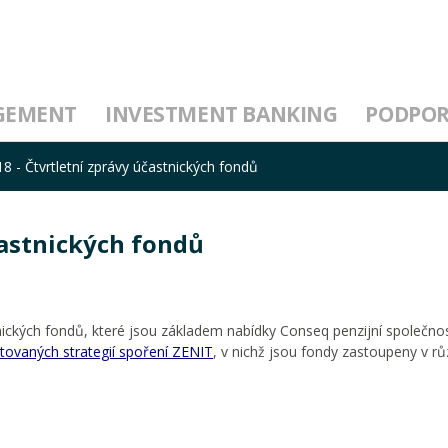
GEMENT
INVESTMENT BANKING
PODPO
18 - Čtvrtletní zprávy účastnických fondů
účastnických fondů
ckých fondů, které jsou základem nabídky Conseq penzijní společnos
stovaných strategií spoření ZENIT
, v nichž jsou fondy zastoupeny v 