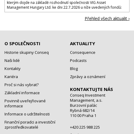
kterým dojde na základě rozhodnutí společnosti VIG Asset
Management Hungary Ltd. ke dni 22.7.2026 u níže uvedených fondů:
Přehled všech aktualit ›
O SPOLEČNOSTI
AKTUALITY
Historie skupiny Conseq
Consequence
Naši lidé
Podcasts
Kontakty
Blog
Kariéra
Zprávy a oznámení
Proč si nás vybrat?
KONTAKTUJTE NÁS
Základní informace
Conseq Investment
Management, a.s.
Povinně uveřejňované
Burzovní palác
informace
Rybná 682/14
Informace o udržitelnosti
110 00 Praha 1
Finanční poradci a investiční
zprostředkovatelé
+420 225 988 225