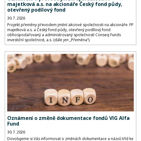
majetková a.s. na akcionáře Český fond půdy,
otevřený podílový fond
30. 7. 2026
Projekt přeměny převodem jmění akciové společnosti na akcionáře: FP
majetková a.s. a Český fond půdy, otevřený podílový fond
obhospodařovaný a administrovaný společností Conseq Funds
investiční společnost, a.s. (dále jen „Přeměna“).
Oznámení o změně dokumentace fondů VIG Alfa
Fund
30. 7. 2026
Dovolujeme si Vás informovat o změnách dokumentace a názvů tříd ke