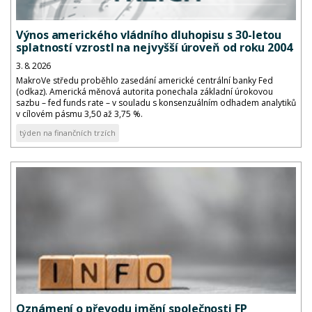
Výnos amerického vládního dluhopisu s 30-letou
splatností vzrostl na nejvyšší úroveň od roku 2004
3. 8. 2026
MakroVe středu proběhlo zasedání americké centrální banky Fed
(odkaz). Americká měnová autorita ponechala základní úrokovou
sazbu – fed funds rate – v souladu s konsenzuálním odhadem analytiků
v cílovém pásmu 3,50 až 3,75 %.
týden na finančních trzích
Oznámení o převodu jmění společnosti FP