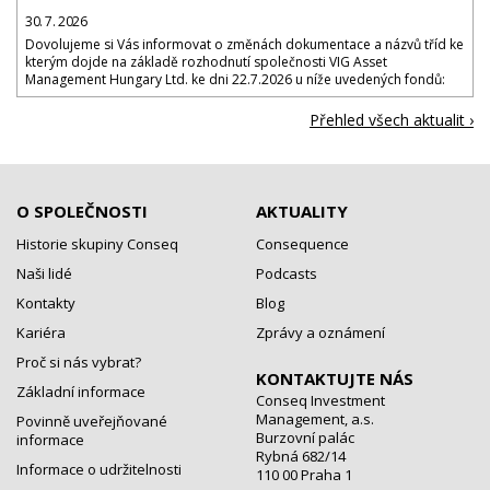
30. 7. 2026
Dovolujeme si Vás informovat o změnách dokumentace a názvů tříd ke
kterým dojde na základě rozhodnutí společnosti VIG Asset
Management Hungary Ltd. ke dni 22.7.2026 u níže uvedených fondů:
Přehled všech aktualit ›
O SPOLEČNOSTI
AKTUALITY
Historie skupiny Conseq
Consequence
Naši lidé
Podcasts
Kontakty
Blog
Kariéra
Zprávy a oznámení
Proč si nás vybrat?
KONTAKTUJTE NÁS
Základní informace
Conseq Investment
Management, a.s.
Povinně uveřejňované
Burzovní palác
informace
Rybná 682/14
Informace o udržitelnosti
110 00 Praha 1