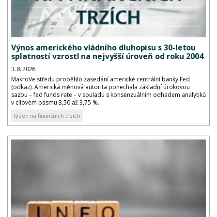
Výnos amerického vládního dluhopisu s 30-letou
splatností vzrostl na nejvyšší úroveň od roku 2004
3. 8. 2026
MakroVe středu proběhlo zasedání americké centrální banky Fed
(odkaz). Americká měnová autorita ponechala základní úrokovou
sazbu – fed funds rate – v souladu s konsenzuálním odhadem analytiků
v cílovém pásmu 3,50 až 3,75 %.
týden na finančních trzích