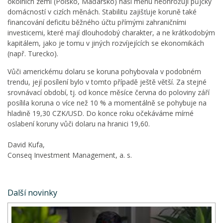
okolních zemí (Polsko, Maďarsko) naši měnu neohrožují půjčky
domácností v cizích měnách. Stabilitu zajišťuje koruně také
financování deficitu běžného účtu přímými zahraničními
investicemi, které mají dlouhodobý charakter, a ne krátkodobým
kapitálem, jako je tomu v jiných rozvíjejících se ekonomikách
(např. Turecko).
Vůči americkému dolaru se koruna pohybovala v podobném
trendu, její posílení bylo v tomto případě ještě větší. Za stejné
srovnávací období, tj. od konce měsíce června do poloviny září
posílila koruna o více než 10 % a momentálně se pohybuje na
hladině 19,30 CZK/USD. Do konce roku očekáváme mírné
oslabení koruny vůči dolaru na hranici 19,60.
David Kufa,
Conseq Investment Management, a. s.
Další novinky