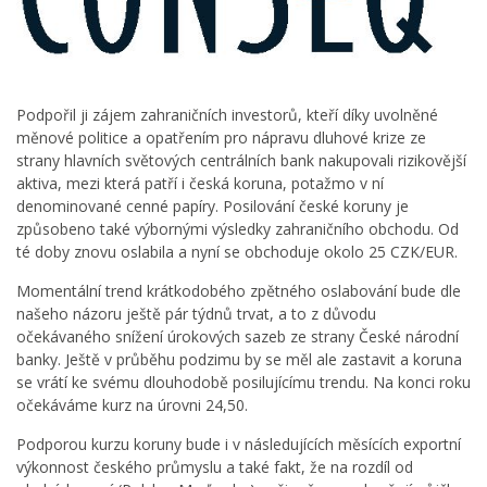
Podpořil ji zájem zahraničních investorů, kteří díky uvolněné
měnové politice a opatřením pro nápravu dluhové krize ze
strany hlavních světových centrálních bank nakupovali rizikovější
aktiva, mezi která patří i česká koruna, potažmo v ní
denominované cenné papíry. Posilování české koruny je
způsobeno také výbornými výsledky zahraničního obchodu. Od
té doby znovu oslabila a nyní se obchoduje okolo 25 CZK/EUR.
Momentální trend krátkodobého zpětného oslabování bude dle
našeho názoru ještě pár týdnů trvat, a to z důvodu
očekávaného snížení úrokových sazeb ze strany České národní
banky. Ještě v průběhu podzimu by se měl ale zastavit a koruna
se vrátí ke svému dlouhodobě posilujícímu trendu. Na konci roku
očekáváme kurz na úrovni 24,50.
Podporou kurzu koruny bude i v následujících měsících exportní
výkonnost českého průmyslu a také fakt, že na rozdíl od