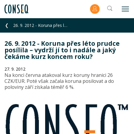
26. 9. 2012 - Koruna přes léto prudce posílila – vydrží jí to i nadále a jaký čekáme kurz koncem rok
26. 9. 2012 - Koruna přes léto prudce
posílila – vydrží jí to i nadále a jaký
čekáme kurz koncem roku?
27. 9. 2012
Na konci června atakoval kurz koruny hranici 26
CZK/EUR. Poté však začala koruna posilovat a do
poloviny září získala téměř 6 %.