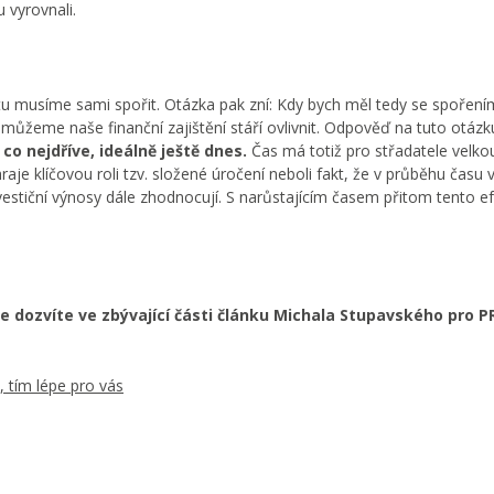
 vyrovnali.
tu musíme sami spořit. Otázka pak zní: Kdy bych měl tedy se spoření
ůžeme naše finanční zajištění stáří ovlivnit. Odpověď na tuto otázku
o nejdříve, ideálně ještě dnes.
Čas má totiž pro střadatele velko
raje klíčovou roli tzv. složené úročení neboli fakt, že v průběhu čas
vestiční výnosy dále zhodnocují. S narůstajícím časem přitom tento e
se dozvíte ve zbývající části článku Michala Stupavského pro P
, tím lépe pro vás