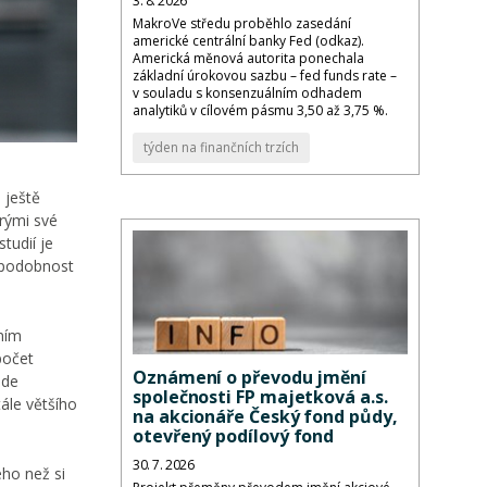
3. 8. 2026
MakroVe středu proběhlo zasedání
americké centrální banky Fed (odkaz).
Americká měnová autorita ponechala
základní úrokovou sazbu – fed funds rate –
v souladu s konsenzuálním odhadem
analytiků v cílovém pásmu 3,50 až 3,75 %.
týden na finančních trzích
 ještě
erými své
tudií je
ěpodobnost
ním
počet
Oznámení o převodu jmění
ude
společnosti FP majetková a.s.
tále většího
na akcionáře Český fond půdy,
otevřený podílový fond
30. 7. 2026
ého než si