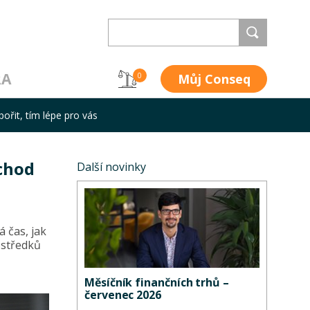
RA
Můj Conseq
0
ořit, tím lépe pro vás
ůchod
Další novinky
 čas, jak
ostředků
Měsíčník finančních trhů –
červenec 2026