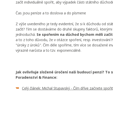
začít individuálně spořit, aby výpadek části státního důchodu
Čas jsou peníze a to doslova a do písmene
Z výše uvedeného je tedy evidentní, že si k důchodu od stá
začít? Tím se dostáváme do druhé skupiny faktorů, kterými m
jednoduchá.
Se spořením na důchod bychom měli začít c
a to z toho důvodu, že v otázce spoření, resp. investování h
"úroky z úroků". Čím déle spoříme, tím více se dosažené in
výrazně narůsta a to tzv. exponenciálně.
Jak ovlivňuje složené úročení naši budoucí penzi? To 
Poradenství & Finance:
Celý článek: Michal Stupavský - Čím dříve začnete spořit