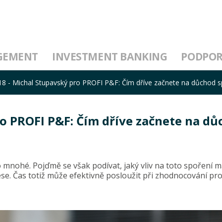
GEMENT
INVESTMENT BANKING
PODPO
018 - Michal Stupavský pro PROFI P&F: Čím dříve začnete na důchod sp
pro PROFI P&F: Čím dříve začnete na d
o mnohé. Pojďmě se však podívat, jaký vliv na toto spoření má
inese. Čas totiž může efektivně posloužit při zhodnocování pr