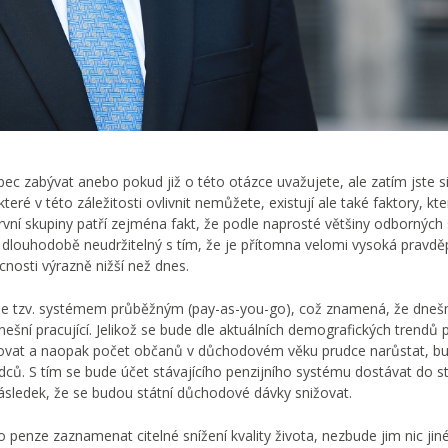
ec zabývat anebo pokud již o této otázce uvažujete, ale zatím jste si
které v této záležitosti ovlivnit nemůžete, existují ale také faktory, kt
rvní skupiny patří zejména fakt, že podle naprosté většiny odborných s
dlouhodobě neudržitelný s tím, že je přítomna velomi vysoká pravd
cnosti výrazně nižší než dnes.
je tzv. systémem průběžným (pay-as-you-go), což znamená, že dneš
ní pracující. Jelikož se bude dle aktuálních demografických trendů 
ižovat a naopak počet občanů v důchodovém věku prudce narůstat, b
odců. S tím se bude účet stávajícího penzijního systému dostávat do s
 následek, že se budou státní důchodové dávky snižovat.
penze zaznamenat citelné snížení kvality života, nezbude jim nic jin