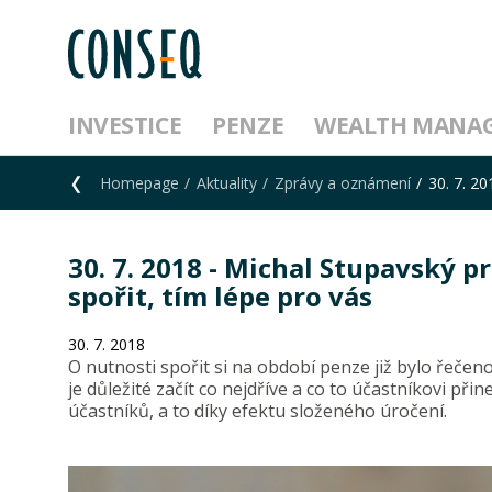
INVESTICE
PENZE
WEALTH MANA
Homepage
Aktuality
Zprávy a oznámení
30. 7. 2
30. 7. 2018 - Michal Stupavský 
spořit, tím lépe pro vás
30. 7. 2018
O nutnosti spořit si na období penze již bylo řečen
je důležité začít co nejdříve a co to účastníkovi př
účastníků, a to díky efektu složeného úročení.