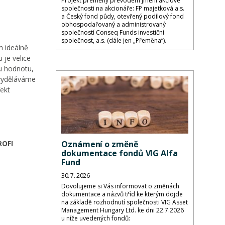
Projekt přeměny převodem jmění akciové
společnosti na akcionáře: FP majetková a.s.
a Český fond půdy, otevřený podílový fond
obhospodařovaný a administrovaný
společností Conseq Funds investiční
společnost, a.s. (dále jen „Přeměna“).
m ideálně
 je velice
u hodnotu,
u vyděláváme
fekt
ROFI
Oznámení o změně
dokumentace fondů VIG Alfa
Fund
30. 7. 2026
Dovolujeme si Vás informovat o změnách
dokumentace a názvů tříd ke kterým dojde
na základě rozhodnutí společnosti VIG Asset
Management Hungary Ltd. ke dni 22.7.2026
u níže uvedených fondů: