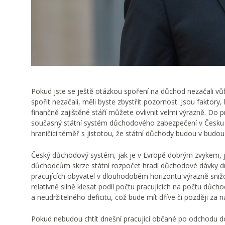
Pokud jste se ještě otázkou spoření na důchod nezačali vůb
spořit nezačali, měli byste zbystřit pozornost. Jsou faktory, 
finančně zajištěné stáří můžete ovlivnit velmi výrazně. Do p
současný státní systém důchodového zabezpečení v Česku 
hraničící téměř s jistotou, že státní důchody budou v budou
Český důchodový systém, jak je v Evropě dobrým zvykem, 
důchodcům skrze státní rozpočet hradí důchodové dávky dneš
pracujících obyvatel v dlouhodobém horizontu výrazně sn
relativně silně klesat podíl počtu pracujících na počtu důch
a neudržitelného deficitu, což bude mít dříve či později za
Pokud nebudou chtít dnešní pracující občané po odchodu do 