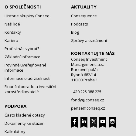
O SPOLEČNOSTI
AKTUALITY
Historie skupiny Conseq
Consequence
Naši lidé
Podcasts
Kontakty
Blog
Kariéra
Zprávy a oznámení
Proč si nás vybrat?
KONTAKTUJTE NÁS
Základní informace
Conseq Investment
Management, a.s.
Povinně uveřejňované
Burzovní palác
informace
Rybná 682/14
Informace o udržitelnosti
110 00 Praha 1
Finanční poradci a investiční
zprostředkovatelé
+420 225 988 225
fondy@conseq.cz
PODPORA
penze@conseq.cz
Často kladené dotazy
Dokumenty ke stažení
Kalkulátory