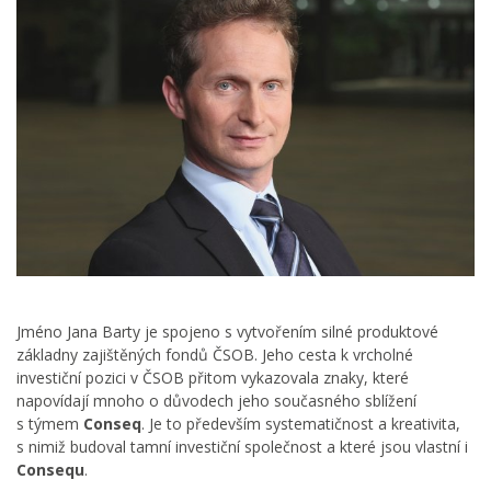
Jméno Jana Barty je spojeno s vytvořením silné produktové
základny zajištěných fondů ČSOB. Jeho cesta k vrcholné
investiční pozici v ČSOB přitom vykazovala znaky, které
napovídají mnoho o důvodech jeho současného sblížení
s týmem
Conseq
. Je to především systematičnost a kreativita,
s nimiž budoval tamní investiční společnost a které jsou vlastní i
Consequ
.