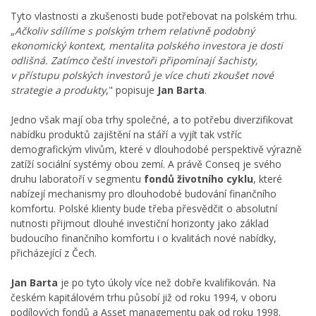
Tyto vlastnosti a zkušenosti bude potřebovat na polském trhu.
„
Ačkoliv sdílíme s polským trhem relativně podobný
ekonomický kontext, mentalita polského investora je dosti
odlišná. Zatímco čeští investoři připomínají šachisty,
v přístupu polských investorů je více chuti zkoušet nové
strategie a produkty
," popisuje
Jan Barta
.
Jedno však mají oba trhy společné, a to potřebu diverzifikovat
nabídku produktů zajištění na stáří a vyjít tak vstříc
demografickým vlivům, které v dlouhodobé perspektivě výrazně
zatíží sociální systémy obou zemí. A právě Conseq je svého
druhu laboratoří v segmentu
fondů životního cyklu
, které
nabízejí mechanismy pro dlouhodobé budování finančního
komfortu. Polské klienty bude třeba přesvědčit o absolutní
nutnosti přijmout dlouhé investiční horizonty jako základ
budoucího finančního komfortu i o kvalitách nové nabídky,
přicházející z Čech.
Jan Barta
je po tyto úkoly více než dobře kvalifikován. Na
českém kapitálovém trhu působí již od roku 1994, v oboru
podílových fondů a Asset managementu pak od roku 1998.