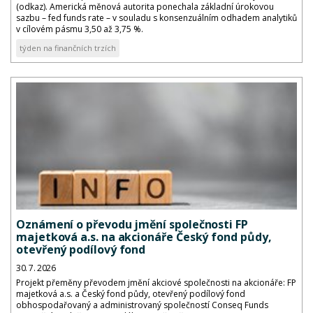
(odkaz). Americká měnová autorita ponechala základní úrokovou
sazbu – fed funds rate – v souladu s konsenzuálním odhadem analytiků
v cílovém pásmu 3,50 až 3,75 %.
týden na finančních trzích
Oznámení o převodu jmění společnosti FP
majetková a.s. na akcionáře Český fond půdy,
otevřený podílový fond
30. 7. 2026
Projekt přeměny převodem jmění akciové společnosti na akcionáře: FP
majetková a.s. a Český fond půdy, otevřený podílový fond
obhospodařovaný a administrovaný společností Conseq Funds