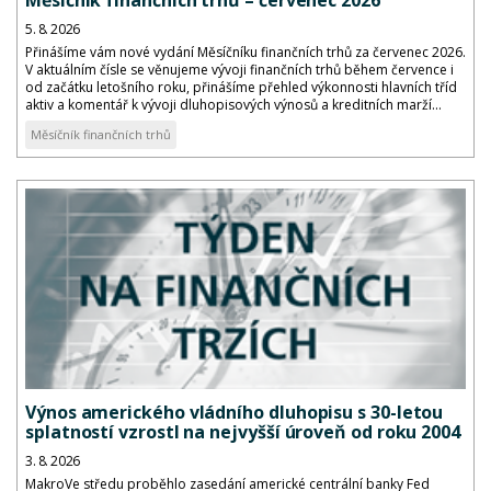
Měsíčník finančních trhů – červenec 2026
5. 8. 2026
Přinášíme vám nové vydání Měsíčníku finančních trhů za červenec 2026.
V aktuálním čísle se věnujeme vývoji finančních trhů během července i
od začátku letošního roku, přinášíme přehled výkonnosti hlavních tříd
aktiv a komentář k vývoji dluhopisových výnosů a kreditních marží...
Měsíčník finančních trhů
Výnos amerického vládního dluhopisu s 30-letou
splatností vzrostl na nejvyšší úroveň od roku 2004
3. 8. 2026
MakroVe středu proběhlo zasedání americké centrální banky Fed