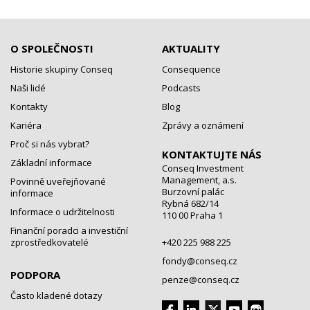
O SPOLEČNOSTI
AKTUALITY
Historie skupiny Conseq
Consequence
Naši lidé
Podcasts
Kontakty
Blog
Kariéra
Zprávy a oznámení
Proč si nás vybrat?
KONTAKTUJTE NÁS
Základní informace
Conseq Investment
Management, a.s.
Povinně uveřejňované
Burzovní palác
informace
Rybná 682/14
Informace o udržitelnosti
110 00 Praha 1
Finanční poradci a investiční
zprostředkovatelé
+420 225 988 225
fondy@conseq.cz
PODPORA
penze@conseq.cz
Často kladené dotazy