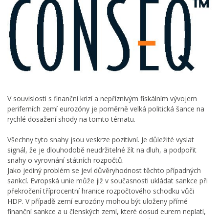
V souvislosti s finanční krizí a nepříznivým fiskálním vývojem
periferních zemí eurozóny je poměrně velká politická šance na
rychlé dosažení shody na tomto tématu.
Všechny tyto snahy jsou veskrze pozitivní. Je důležité vyslat
signál, že je dlouhodobě neudržitelné žít na dluh, a podpořit
snahy o vyrovnání státních rozpočtů.
Jako jediný problém se jeví důvěryhodnost těchto případných
sankcí. Evropská unie může již v současnosti ukládat sankce při
překročení tříprocentní hranice rozpočtového schodku vůči
HDP. V případě zemí eurozóny mohou být uloženy přímé
finanční sankce a u členských zemí, které dosud eurem neplatí,