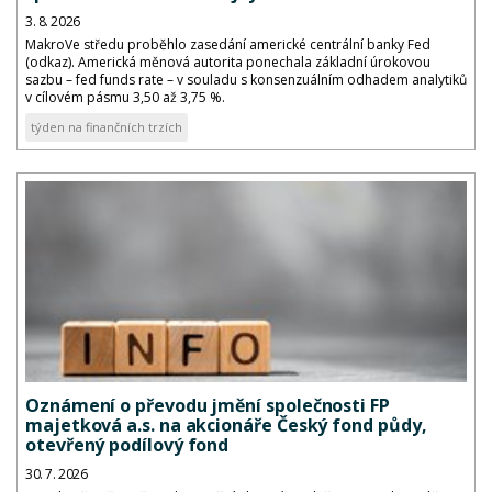
3. 8. 2026
MakroVe středu proběhlo zasedání americké centrální banky Fed
(odkaz). Americká měnová autorita ponechala základní úrokovou
sazbu – fed funds rate – v souladu s konsenzuálním odhadem analytiků
v cílovém pásmu 3,50 až 3,75 %.
týden na finančních trzích
Oznámení o převodu jmění společnosti FP
majetková a.s. na akcionáře Český fond půdy,
otevřený podílový fond
30. 7. 2026