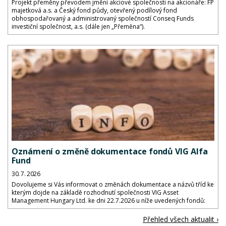
Projekt přeměny převodem jmění akciové společnosti na akcionáře: FP
majetková a.s. a Český fond půdy, otevřený podílový fond
obhospodařovaný a administrovaný společností Conseq Funds
investiční společnost, a.s. (dále jen „Přeměna“).
Oznámení o změně dokumentace fondů VIG Alfa
Fund
30. 7. 2026
Dovolujeme si Vás informovat o změnách dokumentace a názvů tříd ke
kterým dojde na základě rozhodnutí společnosti VIG Asset
Management Hungary Ltd. ke dni 22.7.2026 u níže uvedených fondů:
Přehled všech aktualit ›