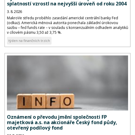
splatností vzrostl na nejvyšší úroveň od roku 2004
3. 8. 2026
MakroVe středu proběhlo zasedání americké centrální banky Fed
(odkaz). Americká měnová autorita ponechala základní úrokovou
sazbu – fed funds rate – v souladu s konsenzuálním odhadem analytiků
v cílovém pásmu 3,50 až 3,75 %.
týden na finančních trzích
Oznámení o převodu jmění společnosti FP
majetková a.s. na akcionáře Český fond půdy,
otevřený podílový fond