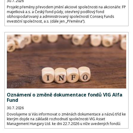
30. 7. 2026
Projekt přeměny převodem jmění akciové společnosti na akcionáře: FP
majetková a.s. a Český fond půdy, otevřený podílový fond
obhospodařovaný a administrovaný společností Conseq Funds
investiční společnost, a.s. (dále jen „Přeměna“).
Oznámení o změně dokumentace fondů VIG Alfa
Fund
30. 7. 2026
Dovolujeme si Vás informovat o změnách dokumentace a názvů tříd ke
kterým dojde na základě rozhodnutí společnosti VIG Asset
Management Hungary Ltd. ke dni 22.7.2026 u níže uvedených fondů: