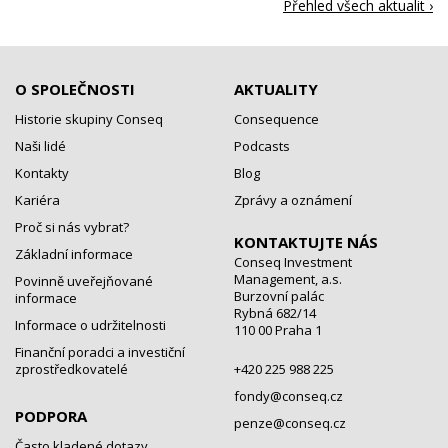
Přehled všech aktualit ›
O SPOLEČNOSTI
AKTUALITY
Historie skupiny Conseq
Consequence
Naši lidé
Podcasts
Kontakty
Blog
Kariéra
Zprávy a oznámení
Proč si nás vybrat?
KONTAKTUJTE NÁS
Základní informace
Conseq Investment
Management, a.s.
Povinně uveřejňované
Burzovní palác
informace
Rybná 682/14
Informace o udržitelnosti
110 00 Praha 1
Finanční poradci a investiční
zprostředkovatelé
+420 225 988 225
fondy@conseq.cz
PODPORA
penze@conseq.cz
Často kladené dotazy