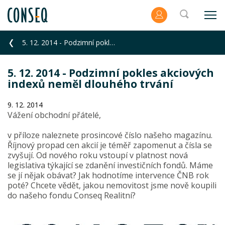
5. 12. 2014 - Podzimní pokles akciových indexů neměl dlouhého trvání
5. 12. 2014 - Podzimní pokles akciových
indexů neměl dlouhého trvání
9. 12. 2014
Vážení obchodní přátelé,
v příloze naleznete prosincové číslo našeho magazínu.
Říjnový propad cen akcií je téměř zapomenut a čísla se
zvyšují. Od nového roku vstoupí v platnost nová
legislativa týkající se zdanění investičních fondů. Máme
se jí nějak obávat? Jak hodnotíme intervence ČNB rok
poté? Chcete vědět, jakou nemovitost jsme nově koupili
do našeho fondu Conseq Realitní?