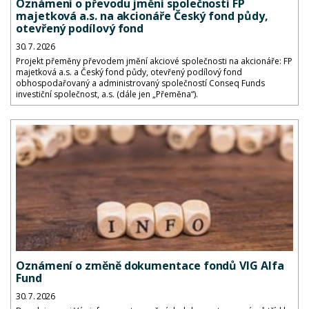
Oznámení o převodu jmění společnosti FP
majetková a.s. na akcionáře Český fond půdy,
otevřený podílový fond
30. 7. 2026
Projekt přeměny převodem jmění akciové společnosti na akcionáře: FP
majetková a.s. a Český fond půdy, otevřený podílový fond
obhospodařovaný a administrovaný společností Conseq Funds
investiční společnost, a.s. (dále jen „Přeměna“).
Oznámení o změně dokumentace fondů VIG Alfa
Fund
30. 7. 2026