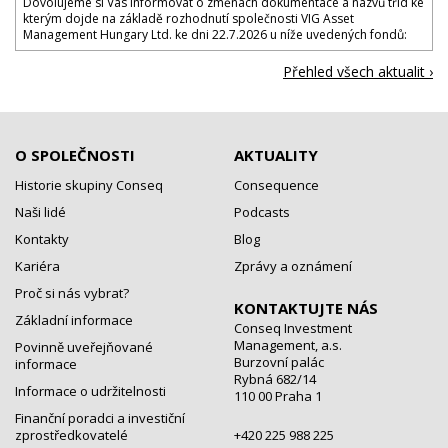
Dovolujeme si Vás informovat o změnách dokumentace a názvů tříd ke
kterým dojde na základě rozhodnutí společnosti VIG Asset
Management Hungary Ltd. ke dni 22.7.2026 u níže uvedených fondů:
Přehled všech aktualit ›
O SPOLEČNOSTI
AKTUALITY
Historie skupiny Conseq
Consequence
Naši lidé
Podcasts
Kontakty
Blog
Kariéra
Zprávy a oznámení
Proč si nás vybrat?
KONTAKTUJTE NÁS
Základní informace
Conseq Investment
Management, a.s.
Povinně uveřejňované
Burzovní palác
informace
Rybná 682/14
Informace o udržitelnosti
110 00 Praha 1
Finanční poradci a investiční
zprostředkovatelé
+420 225 988 225