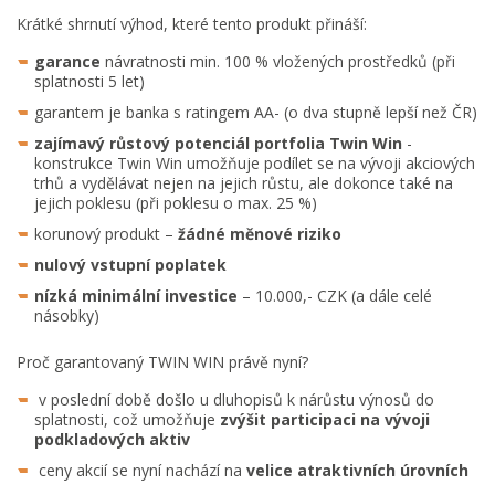
Krátké shrnutí výhod, které tento produkt přináší:
garance
návratnosti min. 100 % vložených prostředků (při
splatnosti 5 let)
garantem je banka s ratingem AA- (o dva stupně lepší než ČR)
zajímavý růstový potenciál portfolia Twin Win
-
konstrukce Twin Win umožňuje podílet se na vývoji akciových
trhů a vydělávat nejen na jejich růstu, ale dokonce také na
jejich poklesu (při poklesu o max. 25 %)
korunový produkt –
žádné měnové riziko
nulový vstupní poplatek
nízká minimální investice
– 10.000,- CZK (a dále celé
násobky)
Proč garantovaný TWIN WIN právě nyní?
v poslední době došlo u dluhopisů k nárůstu výnosů do
splatnosti, což umožňuje
zvýšit participaci na vývoji
podkladových aktiv
ceny akcií se nyní nachází na
velice atraktivních úrovních