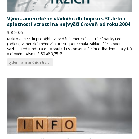
Výnos amerického vládního dluhopisu s 30-letou
splatností vzrostl na nejvyšší úroveň od roku 2004
3. 8. 2026
MakroVe středu proběhlo zasedání americké centrální banky Fed
(odkaz). Americká měnová autorita ponechala základní úrokovou
sazbu – fed funds rate – v souladu s konsenzuálním odhadem analytiků
v cílovém pásmu 3,50 až 3,75 %.
týden na finančních trzích