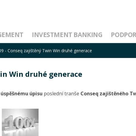
GEMENT
INVESTMENT BANKING
PODPO
009 - Conseq zajištěný Twin Win druhé generace
Twin Win druhé generace
k úspěšnému úpisu
poslední tranše
Conseq zajištěného T