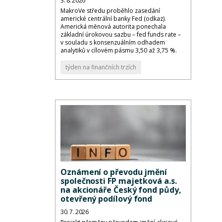
3. 8. 2026
MakroVe středu proběhlo zasedání
americké centrální banky Fed (odkaz).
Americká měnová autorita ponechala
základní úrokovou sazbu – fed funds rate –
v souladu s konsenzuálním odhadem
analytiků v cílovém pásmu 3,50 až 3,75 %.
týden na finančních trzích
Oznámení o převodu jmění
společnosti FP majetková a.s.
na akcionáře Český fond půdy,
otevřený podílový fond
30. 7. 2026