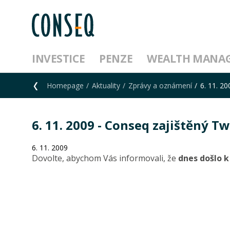
INVESTICE
PENZE
WEALTH MANA
Homepage
Aktuality
Zprávy a oznámení
6. 11. 2
6. 11. 2009 - Conseq zajištěný 
6. 11. 2009
Dovolte, abychom Vás informovali, že
dnes došlo 