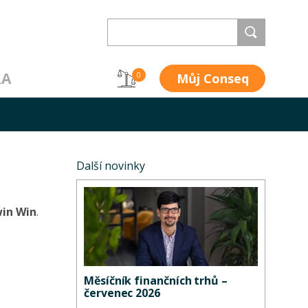
RA
Můj Conseq
0
Další novinky
win Win
.
Měsíčník finančních trhů –
červenec 2026