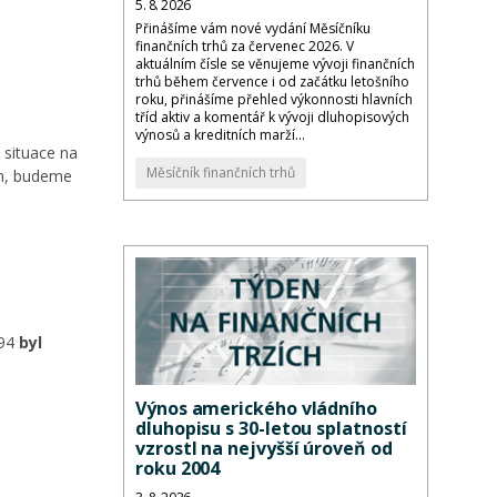
5. 8. 2026
Přinášíme vám nové vydání Měsíčníku
finančních trhů za červenec 2026. V
aktuálním čísle se věnujeme vývoji finančních
trhů během července i od začátku letošního
roku, přinášíme přehled výkonnosti hlavních
tříd aktiv a komentář k vývoji dluhopisových
výnosů a kreditních marží...
e situace na
Měsíčník finančních trhů
in, budeme
394
byl
Výnos amerického vládního
dluhopisu s 30-letou splatností
vzrostl na nejvyšší úroveň od
roku 2004