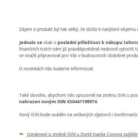
Zájem o produkt byl tak velký, že došlo k navýšení objemu
Jednalo se
však o
poslední příležitost k nákupu toho
finančních trzích nám již pravděpodobně nedovolí vytvořit
se snažit připravovat pro Vás v budoucnosti obdobné produ
O novinkách Vás budeme informovat.
Také dovolte, abychom Vás upozornili na změnu ISIN u po
nahrazen novým ISIN XS0441198974
.
Nový ISIN bude uváděn na veškerých výpisech i konfirmacíc
Oznámení o změně ISIN u čtvrté tranše Conseq zajišt