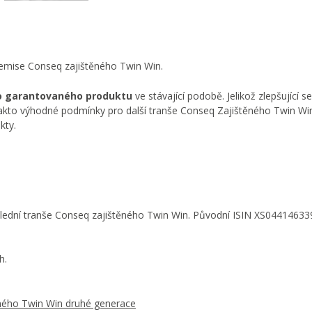
 emise Conseq zajištěného Twin Win.
to garantovaného produktu
ve stávající podobě. Jelikož zlepšující s
 takto výhodné podmínky pro další tranše Conseq Zajištěného Twin W
kty.
slední tranše Conseq zajištěného Twin Win. Původní ISIN XS0441463
h.
ěného Twin Win druhé generace