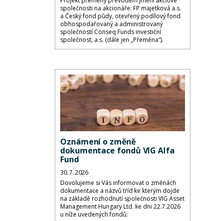
Projekt přeměny převodem jmění akciové
společnosti na akcionáře: FP majetková a.s.
a Český fond půdy, otevřený podílový fond
obhospodařovaný a administrovaný
společností Conseq Funds investiční
společnost, a.s. (dále jen „Přeměna“).
Oznámení o změně
dokumentace fondů VIG Alfa
Fund
30. 7. 2026
Dovolujeme si Vás informovat o změnách
dokumentace a názvů tříd ke kterým dojde
na základě rozhodnutí společnosti VIG Asset
Management Hungary Ltd. ke dni 22.7.2026
u níže uvedených fondů: