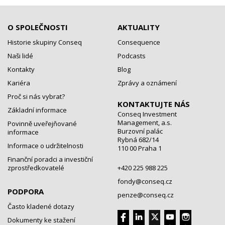
O SPOLEČNOSTI
AKTUALITY
Historie skupiny Conseq
Consequence
Naši lidé
Podcasts
Kontakty
Blog
Kariéra
Zprávy a oznámení
Proč si nás vybrat?
KONTAKTUJTE NÁS
Základní informace
Conseq Investment
Management, a.s.
Povinně uveřejňované
Burzovní palác
informace
Rybná 682/14
Informace o udržitelnosti
110 00 Praha 1
Finanční poradci a investiční
zprostředkovatelé
+420 225 988 225
fondy@conseq.cz
PODPORA
penze@conseq.cz
Často kladené dotazy
Dokumenty ke stažení