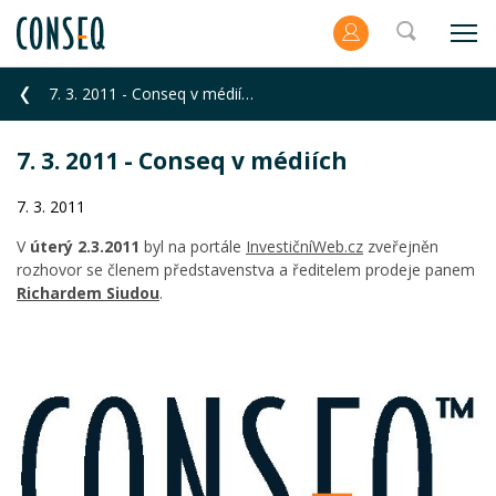
7. 3. 2011 - Conseq v médiích
7. 3. 2011 - Conseq v médiích
7. 3. 2011
V
úterý 2.3.2011
byl na portále
InvestičníWeb.cz
zveřejněn
rozhovor se členem představenstva a ředitelem prodeje panem
Richardem Siudou
.