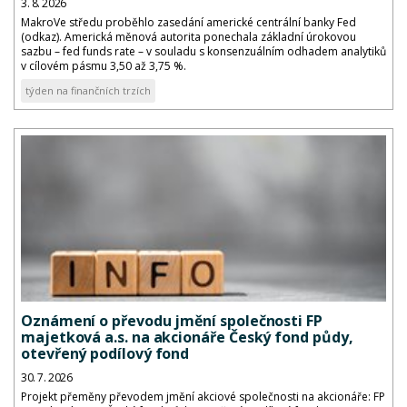
3. 8. 2026
MakroVe středu proběhlo zasedání americké centrální banky Fed
(odkaz). Americká měnová autorita ponechala základní úrokovou
sazbu – fed funds rate – v souladu s konsenzuálním odhadem analytiků
v cílovém pásmu 3,50 až 3,75 %.
týden na finančních trzích
Oznámení o převodu jmění společnosti FP
majetková a.s. na akcionáře Český fond půdy,
otevřený podílový fond
30. 7. 2026
Projekt přeměny převodem jmění akciové společnosti na akcionáře: FP