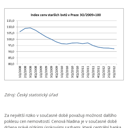
Zdroj: Český statistický úřad
Za největší riziko v současné době považuji možnost dalšího
poklesu cen nemovitostí. Cenová hladina je v současné době
držena právě nízkými úrokovými sazbami, které centrální banka