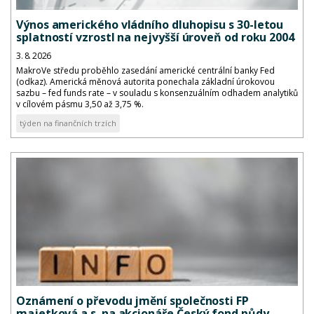
Výnos amerického vládního dluhopisu s 30-letou
splatností vzrostl na nejvyšší úroveň od roku 2004
3. 8. 2026
MakroVe středu proběhlo zasedání americké centrální banky Fed
(odkaz). Americká měnová autorita ponechala základní úrokovou
sazbu – fed funds rate – v souladu s konsenzuálním odhadem analytiků
v cílovém pásmu 3,50 až 3,75 %.
týden na finančních trzích
Oznámení o převodu jmění společnosti FP
majetková a.s. na akcionáře Český fond půdy,