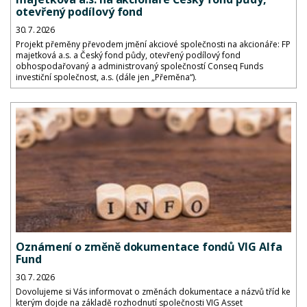
otevřený podílový fond
30. 7. 2026
Projekt přeměny převodem jmění akciové společnosti na akcionáře: FP
majetková a.s. a Český fond půdy, otevřený podílový fond
obhospodařovaný a administrovaný společností Conseq Funds
investiční společnost, a.s. (dále jen „Přeměna“).
Oznámení o změně dokumentace fondů VIG Alfa
Fund
30. 7. 2026
Dovolujeme si Vás informovat o změnách dokumentace a názvů tříd ke
kterým dojde na základě rozhodnutí společnosti VIG Asset