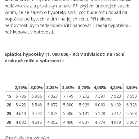
nedávno srazila prakticky na nulu. Při zvýšení úrokových sazeb
věřím, že se zájem o hypotéky sníží, což bude mít i dopad na
poptávku po bytech, a tím i na jejich cenu. Při nákupu
nemovitosti bych tedy doporučil financovat ji raději hypotékou,
než kupovat v hotovosti.
Splátka hypotéky (1. 000 000,- Kč) v závislosti na roční
úrokové míře a splatnosti:
2,75%
3,00%
3,25%
3,50%
3,75%
4,00%
4,25%
4,50%
15
6 786
6 906
7 027
7 149
7 272
7 397
7 523
7 650
20
5 422
5 546
5 672
5 800
5 929
6 060
6 192
6 326
25
4 613
4 742
4 873
5 006
5 141
5 278
5 417
5 558
30
4 082
4 216
4 352
4 490
4 631
4 774
4 919
5 067
Zdroj: Vlastní výpočet