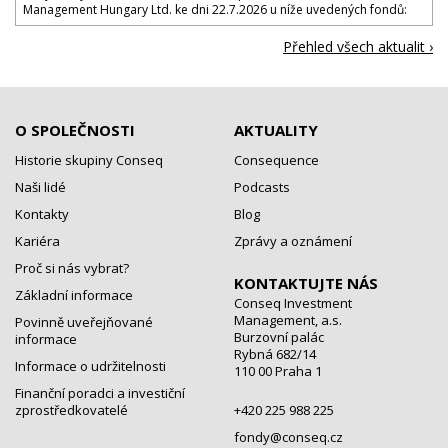
Management Hungary Ltd. ke dni 22.7.2026 u níže uvedených fondů:
Přehled všech aktualit ›
O SPOLEČNOSTI
AKTUALITY
Historie skupiny Conseq
Consequence
Naši lidé
Podcasts
Kontakty
Blog
Kariéra
Zprávy a oznámení
Proč si nás vybrat?
KONTAKTUJTE NÁS
Základní informace
Conseq Investment
Management, a.s.
Povinně uveřejňované
Burzovní palác
informace
Rybná 682/14
Informace o udržitelnosti
110 00 Praha 1
Finanční poradci a investiční
zprostředkovatelé
+420 225 988 225
fondy@conseq.cz