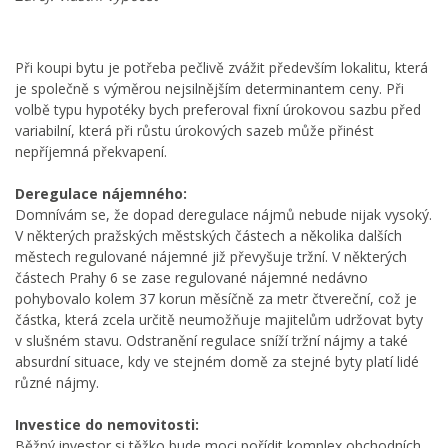
Při koupi bytu je potřeba pečlivě zvážit především lokalitu, která
je společně s výměrou nejsilnějším determinantem ceny. Při
volbě typu hypotéky bych preferoval fixní úrokovou sazbu před
variabilní, která při růstu úrokových sazeb může přinést
nepříjemná překvapení.
Deregulace nájemného:
Domnívám se, že dopad deregulace nájmů nebude nijak vysoký.
V některých pražských městských částech a několika dalších
městech regulované nájemné již převyšuje tržní. V některých
částech Prahy 6 se zase regulované nájemné nedávno
pohybovalo kolem 37 korun měsíčně za metr čtvereční, což je
částka, která zcela určitě neumožňuje majitelům udržovat byty
v slušném stavu. Odstranění regulace sníží tržní nájmy a také
absurdní situace, kdy ve stejném domě za stejné byty platí lidé
různé nájmy.
Investice do nemovitosti:
Běžný investor si těžko bude moci pořídit komplex obchodních