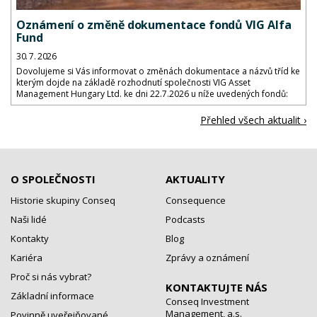
Oznámení o změně dokumentace fondů VIG Alfa
Fund
30. 7. 2026
Dovolujeme si Vás informovat o změnách dokumentace a názvů tříd ke
kterým dojde na základě rozhodnutí společnosti VIG Asset
Management Hungary Ltd. ke dni 22.7.2026 u níže uvedených fondů:
Přehled všech aktualit ›
O SPOLEČNOSTI
AKTUALITY
Historie skupiny Conseq
Consequence
Naši lidé
Podcasts
Kontakty
Blog
Kariéra
Zprávy a oznámení
Proč si nás vybrat?
KONTAKTUJTE NÁS
Základní informace
Conseq Investment
Management, a.s.
Povinně uveřejňované