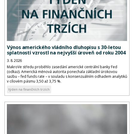
Výnos amerického vládního dluhopisu s 30-letou
splatností vzrostl na nejvyšší úroveň od roku 2004
3. 8. 2026
MakroVe středu proběhlo zasedání americké centrální banky Fed
(odkaz). Americká měnová autorita ponechala základní úrokovou
sazbu – fed funds rate – v souladu s konsenzuálním odhadem analytiků
v cílovém pásmu 3,50 až 3,75 %.
týden na finančních trzích