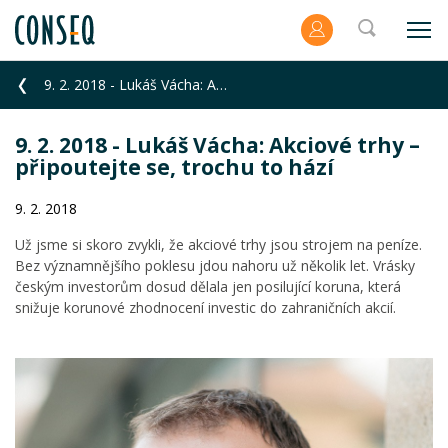
9. 2. 2018 - Lukáš Vácha: Akciové trhy – připoutejte se, trochu to hází
9. 2. 2018 - Lukáš Vácha: Akciové trhy –
připoutejte se, trochu to hází
9. 2. 2018
Už jsme si skoro zvykli, že akciové trhy jsou strojem na peníze.
Bez významnějšího poklesu jdou nahoru už několik let. Vrásky
českým investorům dosud dělala jen posilující koruna, která
snižuje korunové zhodnocení investic do zahraničních akcií.