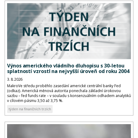
Výnos amerického vládního dluhopisu s 30-letou
splatností vzrostl na nejvyšší úroveň od roku 2004
3. 8. 2026
MakroVe středu proběhlo zasedání americké centrální banky Fed
(odkaz). Americká měnová autorita ponechala základní úrokovou
sazbu – fed funds rate – v souladu s konsenzuálním odhadem analytiků
v cílovém pásmu 3,50 až 3,75 %.
týden na finančních trzích