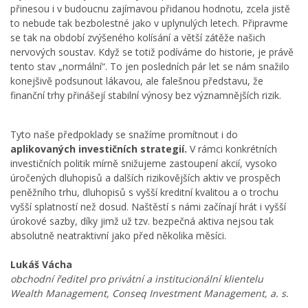
přinesou i v budoucnu zajímavou přidanou hodnotu, zcela jistě
to nebude tak bezbolestné jako v uplynulých letech. Připravme
se tak na období zvýšeného kolísání a větší zátěže našich
nervových soustav. Když se totiž podíváme do historie, je právě
tento stav „normální“. To jen posledních pár let se nám snažilo
konejšivě podsunout lákavou, ale falešnou představu, že
finanční trhy přinášejí stabilní výnosy bez významnějších rizik.
Tyto naše předpoklady se snažíme promítnout i do
aplikovaných investičních strategií.
V rámci konkrétních
investičních politik mírně snižujeme zastoupení akcií, vysoko
úročených dluhopisů a dalších rizikovějších aktiv ve prospěch
peněžního trhu, dluhopisů s vyšší kreditní kvalitou a o trochu
vyšší splatností než dosud. Naštěstí s námi začínají hrát i vyšší
úrokové sazby, díky jimž už tzv. bezpečná aktiva nejsou tak
absolutně neatraktivní jako před několika měsíci.
Lukáš Vácha
obchodní ředitel pro privátní a institucionální klientelu
Wealth Management, Conseq Investment Management, a. s.