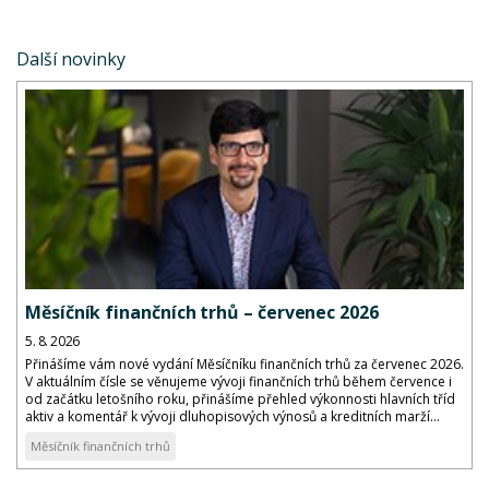
Další novinky
Měsíčník finančních trhů – červenec 2026
5. 8. 2026
Přinášíme vám nové vydání Měsíčníku finančních trhů za červenec 2026.
V aktuálním čísle se věnujeme vývoji finančních trhů během července i
od začátku letošního roku, přinášíme přehled výkonnosti hlavních tříd
aktiv a komentář k vývoji dluhopisových výnosů a kreditních marží...
Měsíčník finančních trhů