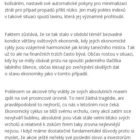
kolísáním, nastavili své automatické pokyny pro minimalizaci
ztrát pro případ propadů příliš nízko. Jen malý pokles indexů
v takové situaci spustí lavinu, která jej významně prohloubí.
Faktem zůstává, že se tak stalo v období téměř bezvadné
kondice většiny světových ekonomik, kdy jejich ekonomické
cykly jsou vzájemně harmonické jak kroky tanečního mistra. Tak
už to ale na finančních trzích často bývá. Občas rostou v situaci,
kdy by se měly obávat prstu na spoušti jaderného tlačítka
labilního šílence, občas klesají po zveřejnění skvělých dat
o stavu ekonomiky jako v tomto případě.
Poklesem se akciové trhy vrátily ze svých absolutních maxim
zpět na své prosincové úrovně. To není žádná tragédie, ani
pravděpodobně to nejhorší, co nás v letošním roce čeká.
Ekonomický cyklus se blíží svému vrcholu, ceny akcií zatím sice
nevytváří bublinu, absolutně jsou však stále velmi blízko svých
vrcholů a relativně k ziskům firem taky zrovna nejlevnější
nejsou. I když máme dostatečné fundamentální důvody proto si
myslet, že akcie ještě neřekly své poslední slovo a investorům