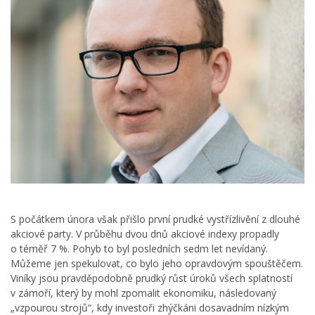
S počátkem února však přišlo první prudké vystřízlivění z dlouhé
akciové party. V průběhu dvou dnů akciové indexy propadly
o téměř 7 %. Pohyb to byl posledních sedm let nevídaný.
Můžeme jen spekulovat, co bylo jeho opravdovým spouštěčem.
Viníky jsou pravděpodobně prudký růst úroků všech splatností
v zámoří, který by mohl zpomalit ekonomiku, následovaný
„vzpourou strojů“, kdy investoři zhýčkáni dosavadním nízkým