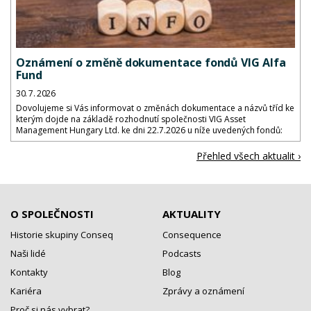
Oznámení o změně dokumentace fondů VIG Alfa
Fund
30. 7. 2026
Dovolujeme si Vás informovat o změnách dokumentace a názvů tříd ke
kterým dojde na základě rozhodnutí společnosti VIG Asset
Management Hungary Ltd. ke dni 22.7.2026 u níže uvedených fondů:
Přehled všech aktualit ›
O SPOLEČNOSTI
AKTUALITY
Historie skupiny Conseq
Consequence
Naši lidé
Podcasts
Kontakty
Blog
Kariéra
Zprávy a oznámení
Proč si nás vybrat?