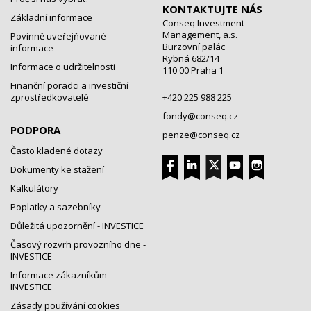
KONTAKTUJTE NÁS
Základní informace
Conseq Investment
Management, a.s.
Povinně uveřejňované
Burzovní palác
informace
Rybná 682/14
Informace o udržitelnosti
110 00 Praha 1
Finanční poradci a investiční
zprostředkovatelé
+420 225 988 225
fondy@conseq.cz
PODPORA
penze@conseq.cz
Často kladené dotazy
Dokumenty ke stažení
Kalkulátory
Poplatky a sazebníky
Důležitá upozornění - INVESTICE
Časový rozvrh provozního dne -
INVESTICE
Informace zákazníkům -
INVESTICE
Zásady používání cookies