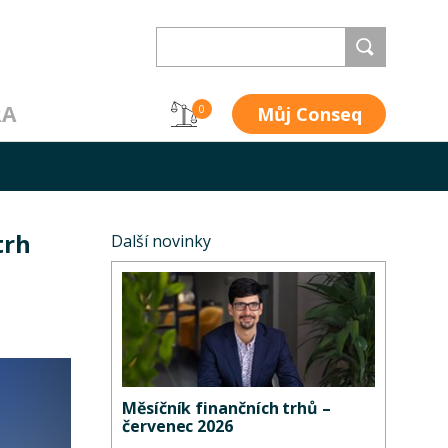
RA
Můj Conseq
0
trh
Další novinky
Měsíčník finančních trhů –
červenec 2026