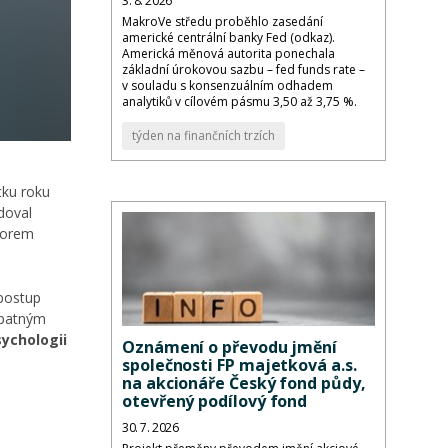
3. 8. 2026
MakroVe středu proběhlo zasedání
americké centrální banky Fed (odkaz).
Americká měnová autorita ponechala
základní úrokovou sazbu – fed funds rate –
v souladu s konsenzuálním odhadem
analytiků v cílovém pásmu 3,50 až 3,75 %.
týden na finančních trzích
tku roku
doval
utorem
 postup
 špatným
ychologii
Oznámení o převodu jmění
společnosti FP majetková a.s.
na akcionáře Český fond půdy,
otevřený podílový fond
30. 7. 2026