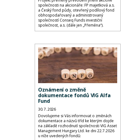
Projekt přeměny převodem jmění akciové
společnosti na akcionáře: FP majetková a.s.
a Český fond půdy, otevřený podílový fond
obhospodařovaný a administrovaný
společností Conseq Funds investiční
společnost, a.s. (dále jen „Přeměna“).
Oznámení o změně
dokumentace fondů VIG Alfa
Fund
30. 7. 2026
Dovolujeme si Vás informovat o změnách
dokumentace a názvů tříd ke kterým dojde
na základě rozhodnutí společnosti VIG Asset
Management Hungary Ltd. ke dni 22.7.2026
u níže uvedených fondů: