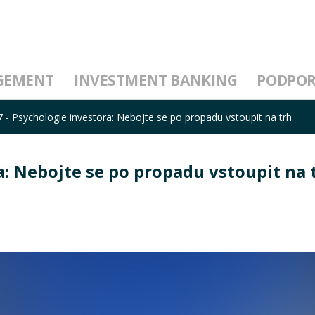
GEMENT
INVESTMENT BANKING
PODPO
17 - Psychologie investora: Nebojte se po propadu vstoupit na trh
ra: Nebojte se po propadu vstoupit na 