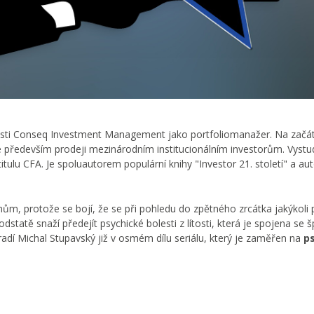
osti Conseq Investment Management jako portfoliomanažer. Na začá
nuje především prodeji mezinárodním institucionálním investorům. Vystu
itulu CFA. Je spoluautorem populární knihy "Investor 21. století" a a
nům, protože se bojí, že se při pohledu do zpětného zrcátka jakýkoli
statě snaží předejít psychické bolesti z lítosti, která je spojena se
adí Michal Stupavský již v osmém dílu seriálu, který je zaměřen na
ps