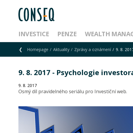
INVESTICE
PENZE
WEALTH MANA
Homepage
Aktuality
Zprávy a oznámení
9. 8. 20
9. 8. 2017 - Psychologie investo
9. 8. 2017
Osmý díl pravidelného seriálu pro Investiční web.