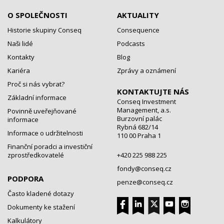
O SPOLEČNOSTI
AKTUALITY
Historie skupiny Conseq
Consequence
Naši lidé
Podcasts
Kontakty
Blog
Kariéra
Zprávy a oznámení
Proč si nás vybrat?
KONTAKTUJTE NÁS
Základní informace
Conseq Investment
Management, a.s.
Povinně uveřejňované
Burzovní palác
informace
Rybná 682/14
Informace o udržitelnosti
110 00 Praha 1
Finanční poradci a investiční
zprostředkovatelé
+420 225 988 225
fondy@conseq.cz
PODPORA
penze@conseq.cz
Často kladené dotazy
Dokumenty ke stažení
Kalkulátory