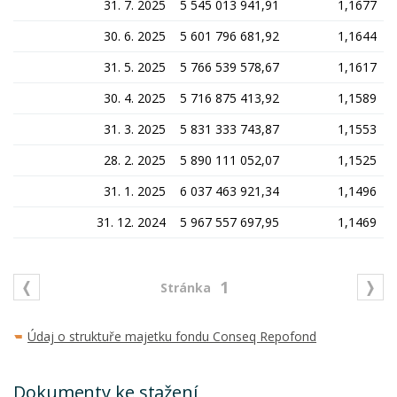
31. 7. 2025
5 545 013 941,91
1,1677
30. 6. 2025
5 601 796 681,92
1,1644
31. 5. 2025
5 766 539 578,67
1,1617
30. 4. 2025
5 716 875 413,92
1,1589
31. 3. 2025
5 831 333 743,87
1,1553
28. 2. 2025
5 890 111 052,07
1,1525
31. 1. 2025
6 037 463 921,34
1,1496
31. 12. 2024
5 967 557 697,95
1,1469
1
Údaj o struktuře majetku fondu Conseq Repofond
Dokumenty ke stažení