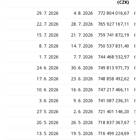
(CZK)
29. 7. 2026
4. 8. 2026
772 804 016,67
62
22. 7. 2026
28. 7. 2026
765 927 167,11
62
15. 7. 2026
21. 7. 2026
759 741 872,19
61
8. 7. 2026
14. 7. 2026
750 537 831,40
60
1. 7. 2026
7. 7. 2026
744 468 532,97
60
24. 6. 2026
30. 6. 2026
749 813 971,73
60
17. 6. 2026
23. 6. 2026
748 858 492,62
60
10. 6. 2026
16. 6. 2026
747 217 466,11
60
3. 6. 2026
9. 6. 2026
741 087 236,31
60
27. 5. 2026
2. 6. 2026
721 401 146,20
58
20. 5. 2026
26. 5. 2026
718 837 367,67
58
13. 5. 2026
19. 5. 2026
716 499 224,69
58