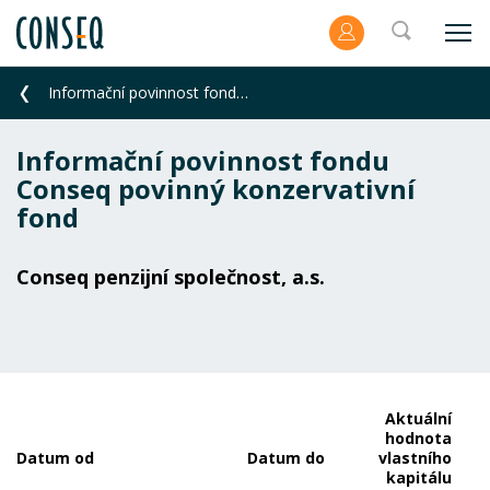
Informační povinnost fondu Conseq povinný konzervativní fond
Informační povinnost fondu
Conseq povinný konzervativní
fond
Conseq penzijní společnost, a.s.
Aktuální
hodnota
A
Datum od
Datum do
vlastního
kapitálu