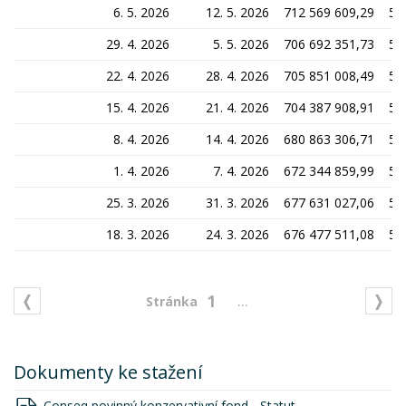
6. 5. 2026
12. 5. 2026
712 569 609,29
58
29. 4. 2026
5. 5. 2026
706 692 351,73
57
22. 4. 2026
28. 4. 2026
705 851 008,49
57
15. 4. 2026
21. 4. 2026
704 387 908,91
57
8. 4. 2026
14. 4. 2026
680 863 306,71
55
1. 4. 2026
7. 4. 2026
672 344 859,99
55
25. 3. 2026
31. 3. 2026
677 631 027,06
55
18. 3. 2026
24. 3. 2026
676 477 511,08
55
...
1
Dokumenty ke stažení
Conseq povinný konzervativní fond - Statut