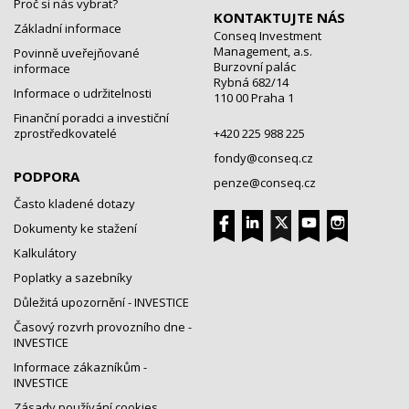
Proč si nás vybrat?
KONTAKTUJTE NÁS
Základní informace
Conseq Investment
Management, a.s.
Povinně uveřejňované
Burzovní palác
informace
Rybná 682/14
Informace o udržitelnosti
110 00 Praha 1
Finanční poradci a investiční
zprostředkovatelé
+420 225 988 225
fondy@conseq.cz
PODPORA
penze@conseq.cz
Často kladené dotazy
Dokumenty ke stažení
Kalkulátory
Poplatky a sazebníky
Důležitá upozornění - INVESTICE
Časový rozvrh provozního dne -
INVESTICE
Informace zákazníkům -
INVESTICE
Zásady používání cookies