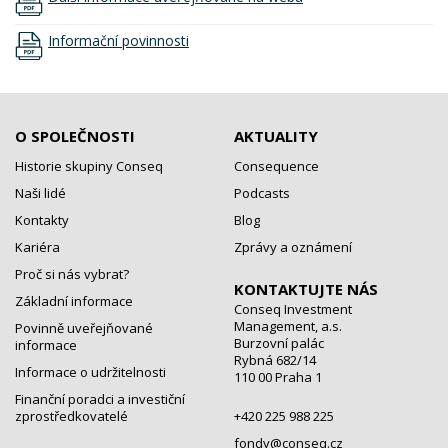
Informační povinnosti
O SPOLEČNOSTI
AKTUALITY
Historie skupiny Conseq
Consequence
Naši lidé
Podcasts
Kontakty
Blog
Kariéra
Zprávy a oznámení
Proč si nás vybrat?
KONTAKTUJTE NÁS
Základní informace
Conseq Investment
Management, a.s.
Povinně uveřejňované
Burzovní palác
informace
Rybná 682/14
Informace o udržitelnosti
110 00 Praha 1
Finanční poradci a investiční
zprostředkovatelé
+420 225 988 225
fondy@conseq.cz