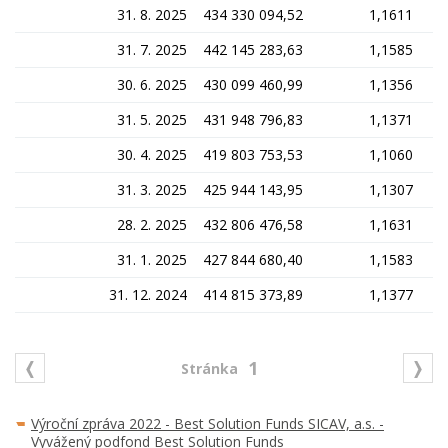
31. 8. 2025
434 330 094,52
1,1611
31. 7. 2025
442 145 283,63
1,1585
30. 6. 2025
430 099 460,99
1,1356
31. 5. 2025
431 948 796,83
1,1371
30. 4. 2025
419 803 753,53
1,1060
31. 3. 2025
425 944 143,95
1,1307
28. 2. 2025
432 806 476,58
1,1631
31. 1. 2025
427 844 680,40
1,1583
31. 12. 2024
414 815 373,89
1,1377
1
Výroční zpráva 2022 - Best Solution Funds SICAV, a.s. -
Vyvážený podfond Best Solution Funds