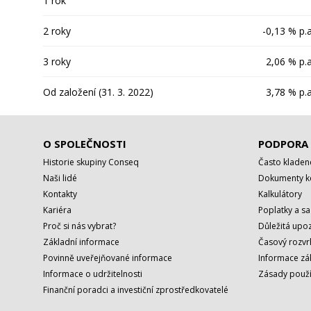
1 rok
2 roky
-0,13 % p.a
3 roky
2,06 % p.a
Od založení (31. 3. 2022)
3,78 % p.a
O SPOLEČNOSTI
PODPORA
Historie skupiny Conseq
Často kladen
Naši lidé
Dokumenty ke
Kontakty
Kalkulátory
Kariéra
Poplatky a s
Proč si nás vybrat?
Důležitá upoz
Základní informace
Časový rozvr
Povinně uveřejňované informace
Informace zá
Informace o udržitelnosti
Zásady použí
Finanční poradci a investiční zprostředkovatelé