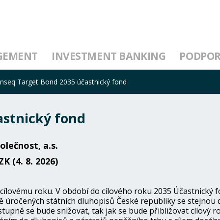
GEMENT
INVESTMENT BANKING
PODPO
nseq Target Bond 2035 účastnický fond
astnický fond
olečnost, a.s.
ZK (4. 8. 2026)
 cílovému roku. V období do cílového roku 2035 Účastnický 
 úročených státních dluhopisů České republiky se stejnou 
tupně se bude snižovat, tak jak se bude přibližovat cílový 