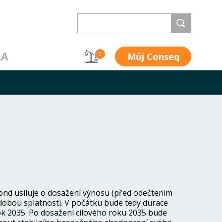
RA
Můj Conseq
0
fond usiluje o dosažení výnosu (před odečtením
dobou splatnosti. V počátku bude tedy durace
rok 2035. Po dosažení cílového roku 2035 bude