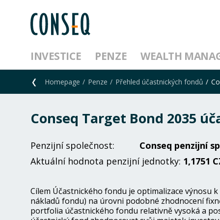
INVESTICE
PENZE
WEALTH MANA
Homepage
Penze
Přehled účastnických fondů
Co
Conseq Target Bond 2035 úč
Penzijní společnost:
Conseq penzijní sp
Aktuální hodnota penzijní jednotky:
1,1751 C
Cílem Účastnického fondu je optimalizace výnosu k
nákladů fondu) na úrovni podobné zhodnocení fixně
portfolia účastnického fondu relativně vysoká a pos