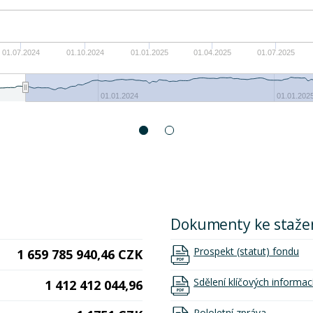
01.07.2024
01.10.2024
01.01.2025
01.04.2025
01.07.2025
01.01.2024
01.01.202
Dokumenty ke staže
Prospekt (statut) fondu
1 659 785 940,46 CZK
Sdělení klíčových informac
1 412 412 044,96
Pololetní zpráva