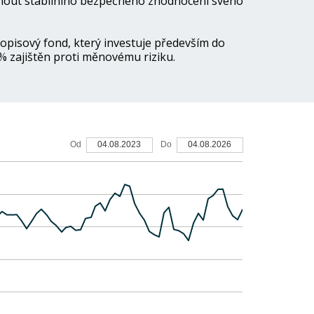
hnout stabilního bezpečného zhodnocení svého
opisový fond, který investuje především do
 zajištěn proti měnovému riziku.
12%
Od
04.08.2023
Do
04.08.2026
10%
8%
6%
4%