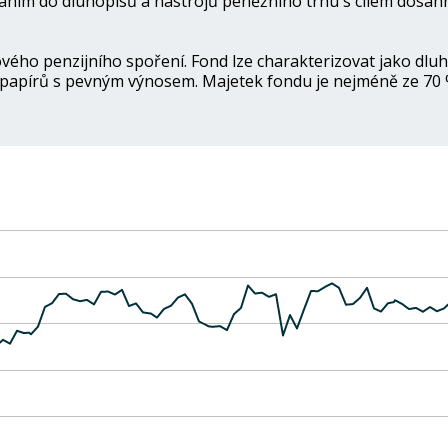
váním do dluhopisů a nástrojů peněžního trhu s cílem dosá
ho penzijního spoření. Fond lze charakterizovat jako dluh
apírů s pevným výnosem. Majetek fondu je nejméně ze 70 %