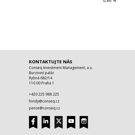
0,86 %
KONTAKTUJTE NÁS
Conseq Investment Management, a.s.
Burzovní palác
Rybná 682/14
110 00 Praha 1
+420 225 988 225
fondy@conseq.cz
penze@conseq.cz