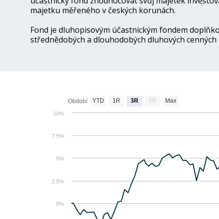
účastnický fond zhodnocovat svůj majetek investo
majetku měřeného v českých korunách.
Fond je dluhopisovým účastnickým fondem doplňkové
střednědobých a dlouhodobých dluhových cenných p
YTD
1R
3R
5R
Max
Období
10%
7.5%
5%
2.5%
0%