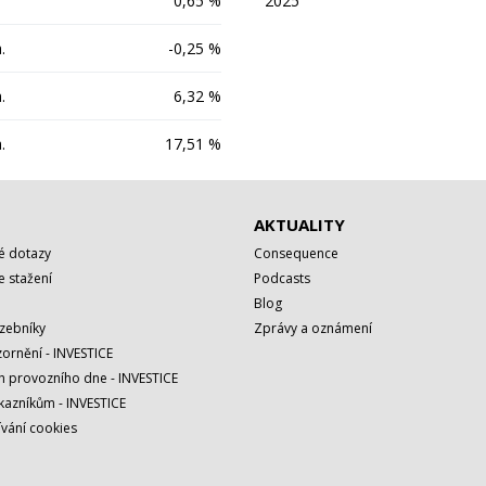
0,65 %
2025
.
-0,25 %
.
6,32 %
.
17,51 %
AKTUALITY
é dotazy
Consequence
 stažení
Podcasts
Blog
azebníky
Zprávy a oznámení
ornění - INVESTICE
h provozního dne - INVESTICE
kazníkům - INVESTICE
vání cookies