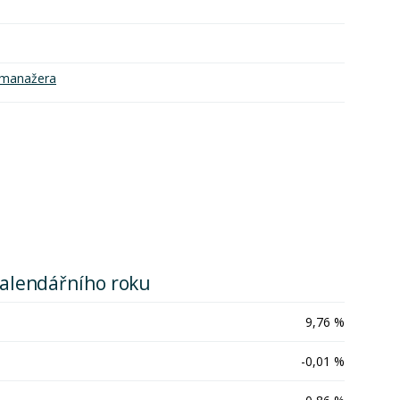
o manažera
kalendářního roku
9,76 %
-0,01 %