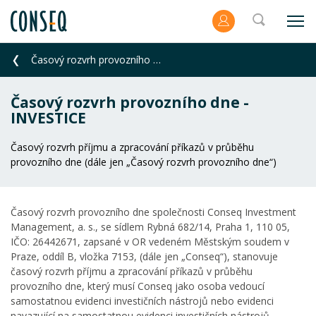
Časový rozvrh provozního dne - INVESTICE
Časový rozvrh provozního dne -
INVESTICE
Časový rozvrh příjmu a zpracování příkazů v průběhu
provozního dne (dále jen „Časový rozvrh provozního dne“)
Časový rozvrh provozního dne společnosti Conseq Investment
Management, a. s., se sídlem Rybná 682/14, Praha 1, 110 05,
IČO: 26442671, zapsané v OR vedeném Městským soudem v
Praze, oddíl B, vložka 7153, (dále jen „Conseq“), stanovuje
časový rozvrh příjmu a zpracování příkazů v průběhu
provozního dne, který musí Conseq jako osoba vedoucí
samostatnou evidenci investičních nástrojů nebo evidenci
navazující na samostatnou evidenci investičních nástrojů