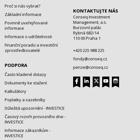
Proč si nás vybrat?
KONTAKTUJTE NÁS
Základní informace
Conseq Investment
Management, a.s.
Povinně uveřejňované
Burzovní palác
informace
Rybná 682/14
Informace o udržitelnosti
110 00 Praha 1
Finanční poradci a investiční
zprostředkovatelé
+420 225 988 225
fondy@conseq.cz
PODPORA
penze@conseq.cz
Často kladené dotazy
Dokumenty ke stažení
Kalkulátory
Poplatky a sazebníky
Důležitá upozornění - INVESTICE
Časový rozvrh provozního dne -
INVESTICE
Informace zákazníkům -
INVESTICE