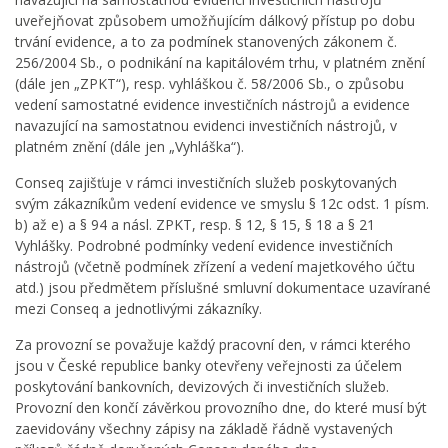
uveřejňovat způsobem umožňujícím dálkový přístup po dobu
trvání evidence, a to za podmínek stanovených zákonem č.
256/2004 Sb., o podnikání na kapitálovém trhu, v platném znění
(dále jen „ZPKT“), resp. vyhláškou č. 58/2006 Sb., o způsobu
vedení samostatné evidence investičních nástrojů a evidence
navazující na samostatnou evidenci investičních nástrojů, v
platném znění (dále jen „Vyhláška“).
Conseq zajišťuje v rámci investičních služeb poskytovaných
svým zákazníkům vedení evidence ve smyslu § 12c odst. 1 písm.
b) až e) a § 94 a násl. ZPKT, resp. § 12, § 15, § 18 a § 21
Vyhlášky. Podrobné podmínky vedení evidence investičních
nástrojů (včetně podmínek zřízení a vedení majetkového účtu
atd.) jsou předmětem příslušné smluvní dokumentace uzavírané
mezi Conseq a jednotlivými zákazníky.
Za provozní se považuje každý pracovní den, v rámci kterého
jsou v České republice banky otevřeny veřejnosti za účelem
poskytování bankovních, devizových či investičních služeb.
Provozní den končí závěrkou provozního dne, do které musí být
zaevidovány všechny zápisy na základě řádně vystavených