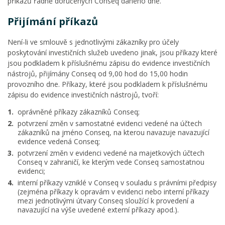
příkazů řádně doručených Conseq daného dne.
Přijímání příkazů
Není-li ve smlouvě s jednotlivými zákazníky pro účely
poskytování investičních služeb uvedeno jinak, jsou příkazy které
jsou podkladem k příslušnému zápisu do evidence investičních
nástrojů, přijímány Conseq od 9,00 hod do 15,00 hodin
provozního dne. Příkazy, které jsou podkladem k příslušnému
zápisu do evidence investičních nástrojů, tvoří:
oprávněné příkazy zákazníků Conseq;
potvrzení změn v samostatné evidenci vedené na účtech
zákazníků na jméno Conseq, na kterou navazuje navazující
evidence vedená Conseq;
potvrzení změn v evidenci vedené na majetkových účtech
Conseq v zahraničí, ke kterým vede Conseq samostatnou
evidenci;
interní příkazy vzniklé v Conseq v souladu s právními předpisy
(zejména příkazy k opravám v evidenci nebo interní příkazy
mezi jednotlivými útvary Conseq sloužící k provedení a
navazující na výše uvedené externí příkazy apod.).