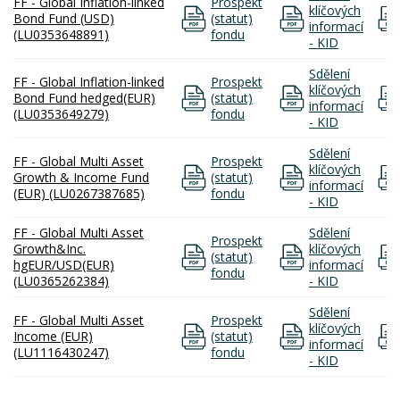
FF - Global Inflation-linked
Prospekt
klíčových
Bond Fund (USD)
(statut)
informací
(LU0353648891)
fondu
- KID
Sdělení
FF - Global Inflation-linked
Prospekt
klíčových
Bond Fund hedged(EUR)
(statut)
informací
(LU0353649279)
fondu
- KID
Sdělení
FF - Global Multi Asset
Prospekt
klíčových
Growth & Income Fund
(statut)
informací
(EUR) (LU0267387685)
fondu
- KID
FF - Global Multi Asset
Sdělení
Prospekt
Growth&Inc.
klíčových
(statut)
hgEUR/USD(EUR)
informací
fondu
(LU0365262384)
- KID
Sdělení
FF - Global Multi Asset
Prospekt
klíčových
Income (EUR)
(statut)
informací
(LU1116430247)
fondu
- KID