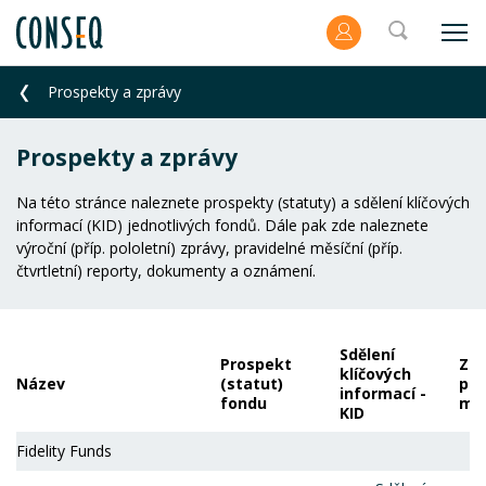
Prospekty a zprávy
Prospekty a zprávy
Na této stránce naleznete prospekty (statuty) a sdělení klíčových
informací (KID) jednotlivých fondů. Dále pak zde naleznete
výroční (příp. pololetní) zprávy, pravidelné měsíční (příp.
čtvrtletní) reporty, dokumenty a oznámení.
Sdělení
Prospekt
Zpr
klíčových
Název
(statut)
por
informací -
fondu
ma
KID
Fidelity Funds