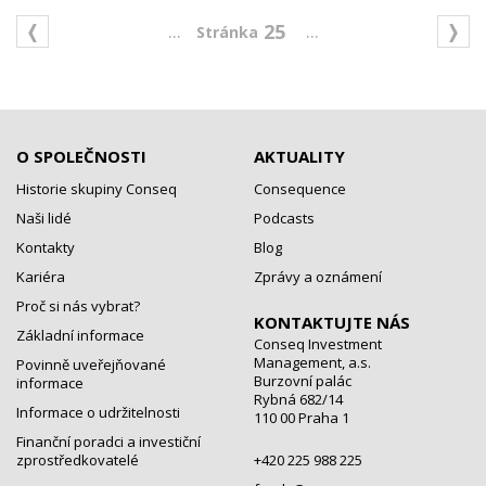
...
...
25
O SPOLEČNOSTI
AKTUALITY
Historie skupiny Conseq
Consequence
Naši lidé
Podcasts
Kontakty
Blog
Kariéra
Zprávy a oznámení
Proč si nás vybrat?
KONTAKTUJTE NÁS
Základní informace
Conseq Investment
Management, a.s.
Povinně uveřejňované
Burzovní palác
informace
Rybná 682/14
Informace o udržitelnosti
110 00 Praha 1
Finanční poradci a investiční
zprostředkovatelé
+420 225 988 225