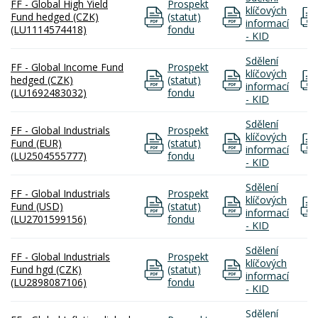
FF - Global High Yield
Prospekt
klíčových
Fund hedged (CZK)
(statut)
informací
(LU1114574418)
fondu
- KID
Sdělení
FF - Global Income Fund
Prospekt
klíčových
hedged (CZK)
(statut)
informací
(LU1692483032)
fondu
- KID
Sdělení
FF - Global Industrials
Prospekt
klíčových
Fund (EUR)
(statut)
informací
(LU2504555777)
fondu
- KID
Sdělení
FF - Global Industrials
Prospekt
klíčových
Fund (USD)
(statut)
informací
(LU2701599156)
fondu
- KID
Sdělení
FF - Global Industrials
Prospekt
klíčových
Fund hgd (CZK)
(statut)
informací
(LU2898087106)
fondu
- KID
Sdělení