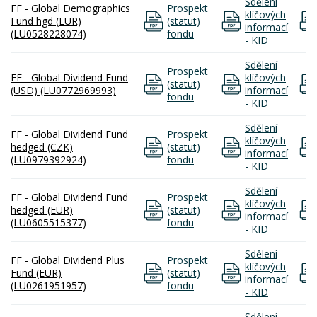
Sdělení
FF - Global Demographics
Prospekt
klíčových
Fund hgd (EUR)
(statut)
informací
(LU0528228074)
fondu
- KID
Sdělení
Prospekt
FF - Global Dividend Fund
klíčových
(statut)
(USD) (LU0772969993)
informací
fondu
- KID
Sdělení
FF - Global Dividend Fund
Prospekt
klíčových
hedged (CZK)
(statut)
informací
(LU0979392924)
fondu
- KID
Sdělení
FF - Global Dividend Fund
Prospekt
klíčových
hedged (EUR)
(statut)
informací
(LU0605515377)
fondu
- KID
Sdělení
FF - Global Dividend Plus
Prospekt
klíčových
Fund (EUR)
(statut)
informací
(LU0261951957)
fondu
- KID
Sdělení