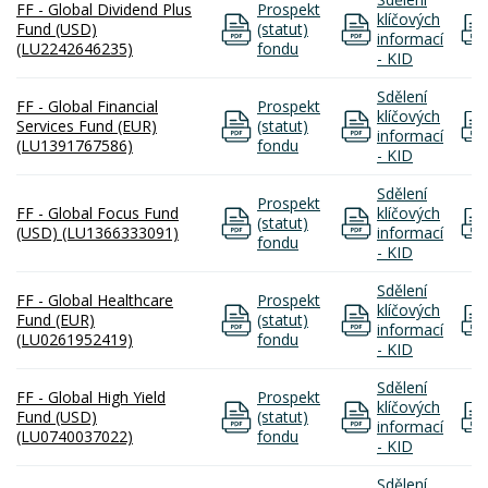
FF - Global Dividend Plus
Prospekt
klíčových
Fund (USD)
(statut)
informací
(LU2242646235)
fondu
- KID
Sdělení
FF - Global Financial
Prospekt
klíčových
Services Fund (EUR)
(statut)
informací
(LU1391767586)
fondu
- KID
Sdělení
Prospekt
FF - Global Focus Fund
klíčových
(statut)
(USD) (LU1366333091)
informací
fondu
- KID
Sdělení
FF - Global Healthcare
Prospekt
klíčových
Fund (EUR)
(statut)
informací
(LU0261952419)
fondu
- KID
Sdělení
FF - Global High Yield
Prospekt
klíčových
Fund (USD)
(statut)
informací
(LU0740037022)
fondu
- KID
Sdělení