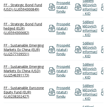
Sdělení
Prospekt
FF - Strategic Bond Fund
klíčových
(statut)
(USD) (LU0594300849)
informací
fondu
- KID
Sdělení
FF - Strategic Bond Fund
Prospekt
klíčových
hedged (EUR)
(statut)
informací
(LU0594300682)
fondu
- KID
Sdělení
FF - Sustainable Emerging
Prospekt
klíčových
Markets Ex China (EUR)
(statut)
informací
(LU2577109551)
fondu
- KID
Sdělení
FF - Sustainable Emerging
Prospekt
klíčových
Markets Ex China (USD)
(statut)
informací
(LU2546391173)
fondu
- KID
Sdělení
FF - Sustainable Eurozone
Prospekt
klíčových
Equity Fund (EUR)
(statut)
informací
(LU0238202427)
fondu
- KID
Sdělení