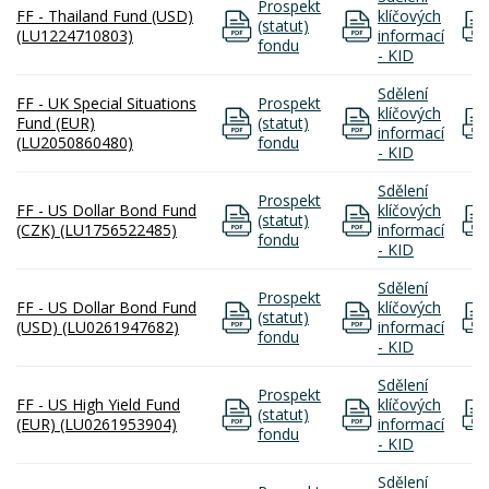
Prospekt
FF - Thailand Fund (USD)
klíčových
(statut)
(LU1224710803)
informací
fondu
- KID
Sdělení
FF - UK Special Situations
Prospekt
klíčových
Fund (EUR)
(statut)
informací
(LU2050860480)
fondu
- KID
Sdělení
Prospekt
FF - US Dollar Bond Fund
klíčových
(statut)
(CZK) (LU1756522485)
informací
fondu
- KID
Sdělení
Prospekt
FF - US Dollar Bond Fund
klíčových
(statut)
(USD) (LU0261947682)
informací
fondu
- KID
Sdělení
Prospekt
FF - US High Yield Fund
klíčových
(statut)
(EUR) (LU0261953904)
informací
fondu
- KID
Sdělení