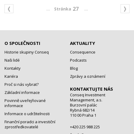
...
...
27
O SPOLEČNOSTI
AKTUALITY
Historie skupiny Conseq
Consequence
Naši lidé
Podcasts
Kontakty
Blog
Kariéra
Zprávy a oznámení
Proč si nás vybrat?
KONTAKTUJTE NÁS
Základní informace
Conseq Investment
Management, a.s.
Povinně uveřejňované
Burzovní palác
informace
Rybná 682/14
Informace o udržitelnosti
110 00 Praha 1
Finanční poradci a investiční
zprostředkovatelé
+420 225 988 225