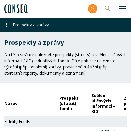
Prospekty a zprávy
Prospekty a zprávy
Na této stránce naleznete prospekty (statuty) a sdělení klíčových
informací (KID) jednotlivých fondů. Dále pak zde naleznete
výroční (příp. pololetní) zprávy, pravidelné měsíční (příp.
čtvrtletní) reporty, dokumenty a oznámení.
Sdělení
Prospekt
Zpr
klíčových
Název
(statut)
por
informací -
fondu
ma
KID
Fidelity Funds