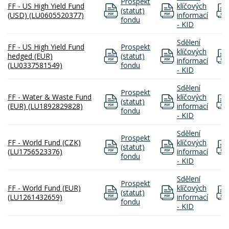
Prospekt
FF - US High Yield Fund
klíčových
(statut)
(USD) (LU0605520377)
informací
fondu
- KID
Sdělení
FF - US High Yield Fund
Prospekt
klíčových
hedged (EUR)
(statut)
informací
(LU0337581549)
fondu
- KID
Sdělení
Prospekt
FF - Water & Waste Fund
klíčových
(statut)
(EUR) (LU1892829828)
informací
fondu
- KID
Sdělení
Prospekt
FF - World Fund (CZK)
klíčových
(statut)
(LU1756523376)
informací
fondu
- KID
Sdělení
Prospekt
FF - World Fund (EUR)
klíčových
(statut)
(LU1261432659)
informací
fondu
- KID