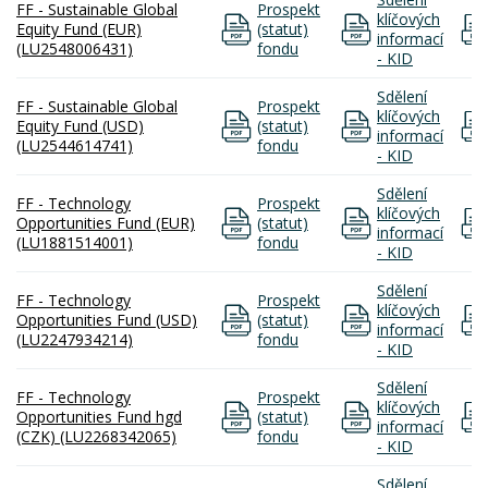
FF - Sustainable Global
Prospekt
klíčových
Equity Fund (EUR)
(statut)
informací
(LU2548006431)
fondu
- KID
Sdělení
FF - Sustainable Global
Prospekt
klíčových
Equity Fund (USD)
(statut)
informací
(LU2544614741)
fondu
- KID
Sdělení
FF - Technology
Prospekt
klíčových
Opportunities Fund (EUR)
(statut)
informací
(LU1881514001)
fondu
- KID
Sdělení
FF - Technology
Prospekt
klíčových
Opportunities Fund (USD)
(statut)
informací
(LU2247934214)
fondu
- KID
Sdělení
FF - Technology
Prospekt
klíčových
Opportunities Fund hgd
(statut)
informací
(CZK) (LU2268342065)
fondu
- KID
Sdělení