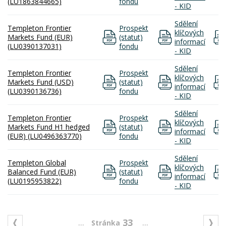
(LU1863844665)
fondu
- KID
Sdělení
Templeton Frontier
Prospekt
klíčových
Markets Fund (EUR)
(statut)
informací
(LU0390137031)
fondu
- KID
Sdělení
Templeton Frontier
Prospekt
klíčových
Markets Fund (USD)
(statut)
informací
(LU0390136736)
fondu
- KID
Sdělení
Templeton Frontier
Prospekt
klíčových
Markets Fund H1 hedged
(statut)
informací
(EUR) (LU0496363770)
fondu
- KID
Sdělení
Templeton Global
Prospekt
klíčových
Balanced Fund (EUR)
(statut)
informací
(LU0195953822)
fondu
- KID
...
...
33