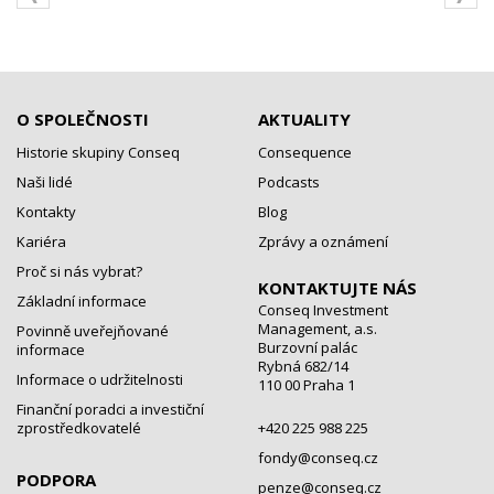
O SPOLEČNOSTI
AKTUALITY
Historie skupiny Conseq
Consequence
Naši lidé
Podcasts
Kontakty
Blog
Kariéra
Zprávy a oznámení
Proč si nás vybrat?
KONTAKTUJTE NÁS
Základní informace
Conseq Investment
Management, a.s.
Povinně uveřejňované
Burzovní palác
informace
Rybná 682/14
Informace o udržitelnosti
110 00 Praha 1
Finanční poradci a investiční
zprostředkovatelé
+420 225 988 225
fondy@conseq.cz
PODPORA
penze@conseq.cz