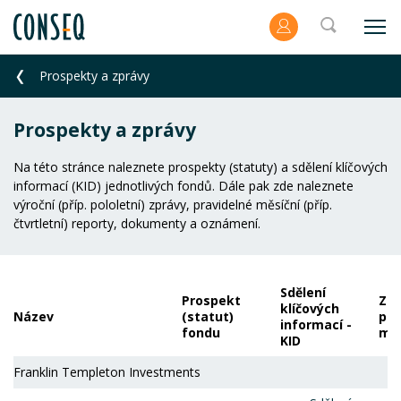
Prospekty a zprávy
Prospekty a zprávy
Na této stránce naleznete prospekty (statuty) a sdělení klíčových
informací (KID) jednotlivých fondů. Dále pak zde naleznete
výroční (příp. pololetní) zprávy, pravidelné měsíční (příp.
čtvrtletní) reporty, dokumenty a oznámení.
Sdělení
Prospekt
Zpr
klíčových
Název
(statut)
por
informací -
fondu
ma
KID
Franklin Templeton Investments