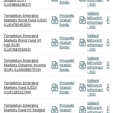
fondu
(LU0486624637)
- KID
Sdělení
Templeton Emerging
Prospekt
klíčových
Markets Bond Fund (USD)
(statut)
informací
(LU0478345209)
fondu
- KID
Templeton Emerging
Sdělení
Prospekt
Markets Bond Fund H1
klíčových
(statut)
hgd (EUR)
informací
fondu
(LU0768355603)
- KID
Sdělení
Templeton Emerging
Prospekt
klíčových
Markets Dynamic Income
(statut)
informací
(EUR) (LU0608807516)
fondu
- KID
Sdělení
Templeton Emerging
Prospekt
klíčových
Markets Fund (USD)
(statut)
informací
(LU0128522744)
fondu
- KID
Sdělení
Templeton Emerging
Prospekt
klíčových
Markets Fund H1 hedged
(statut)
informací