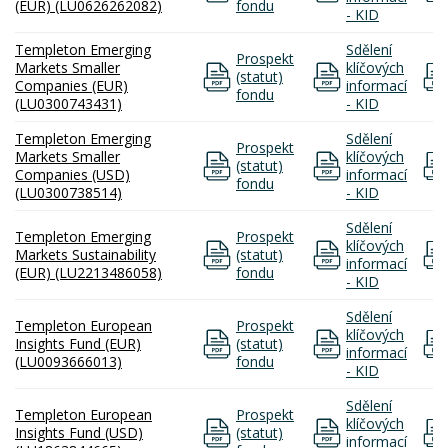
(EUR) (LU0626262082)
fondu
- KID
Templeton Emerging
Sdělení
Prospekt
Markets Smaller
klíčových
(statut)
Companies (EUR)
informací
fondu
(LU0300743431)
- KID
Templeton Emerging
Sdělení
Prospekt
Markets Smaller
klíčových
(statut)
Companies (USD)
informací
fondu
(LU0300738514)
- KID
Sdělení
Templeton Emerging
Prospekt
klíčových
Markets Sustainability
(statut)
informací
(EUR) (LU2213486058)
fondu
- KID
Sdělení
Templeton European
Prospekt
klíčových
Insights Fund (EUR)
(statut)
informací
(LU0093666013)
fondu
- KID
Sdělení
Templeton European
Prospekt
klíčových
Insights Fund (USD)
(statut)
informací