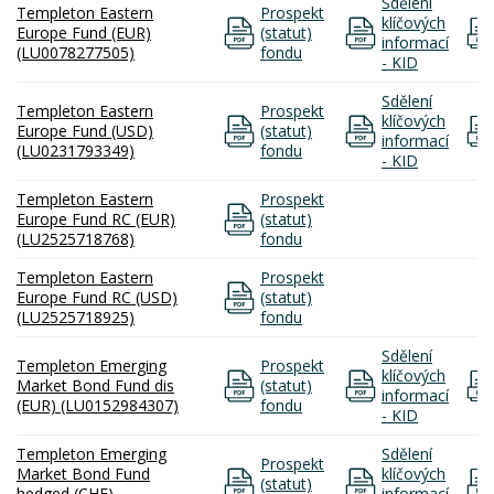
Sdělení
Templeton Eastern
Prospekt
klíčových
Europe Fund (EUR)
(statut)
informací
(LU0078277505)
fondu
- KID
Sdělení
Templeton Eastern
Prospekt
klíčových
Europe Fund (USD)
(statut)
informací
(LU0231793349)
fondu
- KID
Templeton Eastern
Prospekt
Europe Fund RC (EUR)
(statut)
(LU2525718768)
fondu
Templeton Eastern
Prospekt
Europe Fund RC (USD)
(statut)
(LU2525718925)
fondu
Sdělení
Templeton Emerging
Prospekt
klíčových
Market Bond Fund dis
(statut)
informací
(EUR) (LU0152984307)
fondu
- KID
Templeton Emerging
Sdělení
Prospekt
Market Bond Fund
klíčových
(statut)
hedged (CHF)
informací