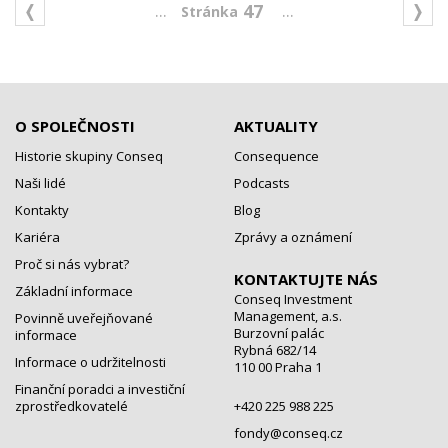
...
...
47
O SPOLEČNOSTI
AKTUALITY
Historie skupiny Conseq
Consequence
Naši lidé
Podcasts
Kontakty
Blog
Kariéra
Zprávy a oznámení
Proč si nás vybrat?
KONTAKTUJTE NÁS
Základní informace
Conseq Investment
Management, a.s.
Povinně uveřejňované
Burzovní palác
informace
Rybná 682/14
Informace o udržitelnosti
110 00 Praha 1
Finanční poradci a investiční
zprostředkovatelé
+420 225 988 225
fondy@conseq.cz