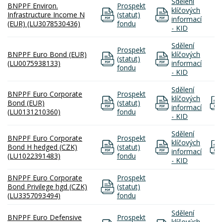
Sdělení
BNPPF Environ.
Prospekt
klíčových
Infrastructure Income N
(statut)
informací
(EUR) (LU3078530436)
fondu
- KID
Sdělení
Prospekt
BNPPF Euro Bond (EUR)
klíčových
(statut)
(LU0075938133)
informací
fondu
- KID
Sdělení
BNPPF Euro Corporate
Prospekt
klíčových
Bond (EUR)
(statut)
informací
(LU0131210360)
fondu
- KID
Sdělení
BNPPF Euro Corporate
Prospekt
klíčových
Bond H hedged (CZK)
(statut)
informací
(LU1022391483)
fondu
- KID
BNPPF Euro Corporate
Prospekt
Bond Privilege hgd (CZK)
(statut)
(LU3357093494)
fondu
Sdělení
BNPPF Euro Defensive
Prospekt
klíčových