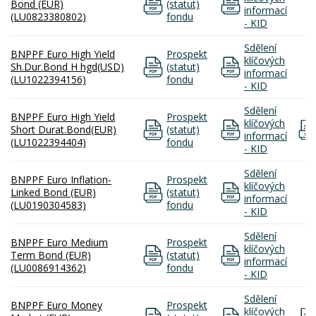
Bond (EUR)
(statut)
informací
(LU0823380802)
fondu
- KID
Sdělení
BNPPF Euro High Yield
Prospekt
klíčových
Sh.Dur.Bond H hgd(USD)
(statut)
informací
(LU1022394156)
fondu
- KID
Sdělení
BNPPF Euro High Yield
Prospekt
klíčových
Short Durat.Bond(EUR)
(statut)
informací
(LU1022394404)
fondu
- KID
Sdělení
BNPPF Euro Inflation-
Prospekt
klíčových
Linked Bond (EUR)
(statut)
informací
(LU0190304583)
fondu
- KID
Sdělení
BNPPF Euro Medium
Prospekt
klíčových
Term Bond (EUR)
(statut)
informací
(LU0086914362)
fondu
- KID
Sdělení
BNPPF Euro Money
Prospekt
klíčových