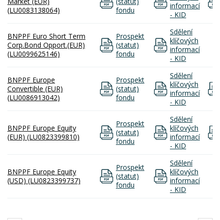
Market (EUR)
(statut)
informací
(LU0083138064)
fondu
- KID
Sdělení
BNPPF Euro Short Term
Prospekt
klíčových
Corp.Bond Opport.(EUR)
(statut)
informací
(LU0099625146)
fondu
- KID
Sdělení
BNPPF Europe
Prospekt
klíčových
Convertible (EUR)
(statut)
informací
(LU0086913042)
fondu
- KID
Sdělení
Prospekt
BNPPF Europe Equity
klíčových
(statut)
(EUR) (LU0823399810)
informací
fondu
- KID
Sdělení
Prospekt
BNPPF Europe Equity
klíčových
(statut)
(USD) (LU0823399737)
informací
fondu
- KID