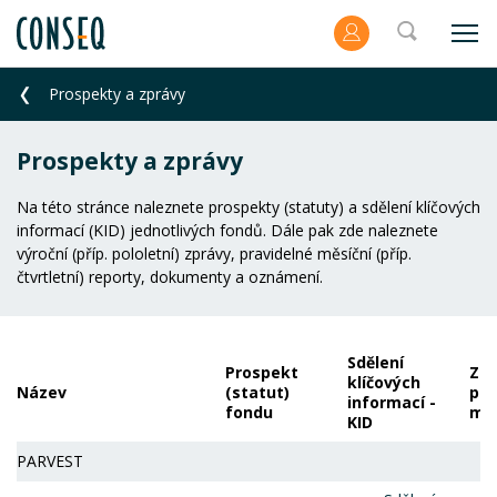
Prospekty a zprávy
Prospekty a zprávy
Na této stránce naleznete prospekty (statuty) a sdělení klíčových
informací (KID) jednotlivých fondů. Dále pak zde naleznete
výroční (příp. pololetní) zprávy, pravidelné měsíční (příp.
čtvrtletní) reporty, dokumenty a oznámení.
Sdělení
Prospekt
Zpr
klíčových
Název
(statut)
por
informací -
fondu
ma
KID
PARVEST