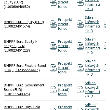
Equity (EUR)
(statut)
informací
(LU0360646680)
fondu
- KID
Sdělení
Prospekt
BNPPF Euro Equity (EUR)
klíčových
(statut)
(LU0823401574)
informací
fondu
- KID
Sdělení
BNPPF Euro Equity H
Prospekt
klíčových
hedged (CZK)
(statut)
informací
(LU0823401228)
fondu
- KID
Sdělení
Prospekt
BNPPF Euro Flexible Bond
klíčových
(statut)
(EUR) (LU2355554416)
informací
fondu
- KID
Sdělení
BNPPF Euro Government
Prospekt
klíčových
Bond (EUR)
(statut)
informací
(LU0111548326)
fondu
- KID
Sdělení
BNPPF Euro High Yield
Prospekt
klíčových