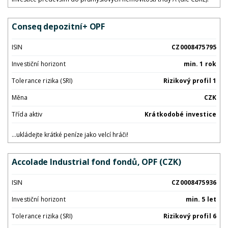
Conseq depozitní+ OPF
ISIN
CZ0008475795
Investiční horizont
min. 1 rok
Tolerance rizika (SRI)
Rizikový profil 1
Měna
CZK
Třída aktiv
Krátkodobé investice
...ukládejte krátké peníze jako velcí hráči!
Accolade Industrial fond fondů, OPF (CZK)
ISIN
CZ0008475936
Investiční horizont
min. 5 let
Tolerance rizika (SRI)
Rizikový profil 6