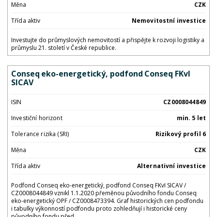
Měna
CZK
Třída aktiv
Nemovitostní investice
Investujte do průmyslových nemovitostí a přispějte k rozvoji logistiky a
průmyslu 21. století v České republice.
Conseq eko-energetický, podfond Conseq FKvI
SICAV
ISIN
CZ0008044849
Investiční horizont
min. 5 let
Tolerance rizika (SRI)
Rizikový profil 6
Měna
CZK
Třída aktiv
Alternativní investice
Podfond Conseq eko-energetický, podfond Conseq FKvI SICAV /
CZ0008044849 vznikl 1.1.2020 přeměnou původního fondu Conseq
eko-energetický OPF / CZ0008473394. Graf historických cen podfondu
i tabulky výkonností podfondu proto zohledňují i historické ceny
původního fondu před...