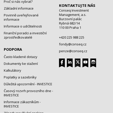
Proč si nás vybrat?
KONTAKTUJTE NÁS
Základní informace
Conseq Investment
Management, a.s.
Povinně uveřejňované
Burzovní palác
informace
Rybná 682/14
Informace o udržitelnosti
110 00 Praha 1
Finanční poradci a investiční
zprostředkovatelé
+420 225 988 225
fondy@conseq.cz
PODPORA
penze@conseq.cz
Často kladené dotazy
Dokumenty ke stažení
Kalkulátory
Poplatky a sazebníky
Důležitá upozornění - INVESTICE
Časový rozvrh provozního dne -
INVESTICE
Informace zákazníkům -
INVESTICE