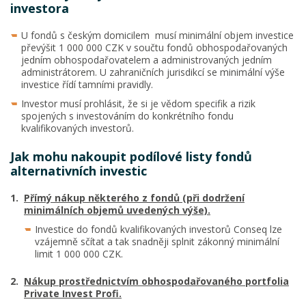
investora
U fondů s českým domicilem musí minimální objem investice
převýšit 1 000 000 CZK v součtu fondů obhospodařovaných
jedním obhospodařovatelem a administrovaných jedním
administrátorem. U zahraničních jurisdikcí se minimální výše
investice řídí tamními pravidly.
Investor musí prohlásit, že si je vědom specifik a rizik
spojených s investováním do konkrétního fondu
kvalifikovaných investorů.
Jak mohu nakoupit podílové listy fondů
alternativních investic
Přímý nákup některého z fondů (při dodržení
minimálních objemů uvedených výše).
Investice do fondů kvalifikovaných investorů Conseq lze
vzájemně sčítat a tak snadněji splnit zákonný minimální
limit 1 000 000 CZK.
Nákup prostřednictvím obhospodařovaného portfolia
Private Invest Profi.