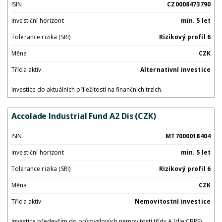
ISIN
CZ0008473790
Investiční horizont
min. 5 let
Tolerance rizika (SRI)
Rizikový profil 6
Měna
CZK
Třída aktiv
Alternativní investice
Investice do aktuálních příležitostí na finančních trzích.
Accolade Industrial Fund A2 Dis (CZK)
ISIN
MT7000018404
Investiční horizont
min. 5 let
Tolerance rizika (SRI)
Rizikový profil 6
Měna
CZK
Třída aktiv
Nemovitostní investice
Investice především do průmyslových nemovitostí třídy A (dle CBRE).