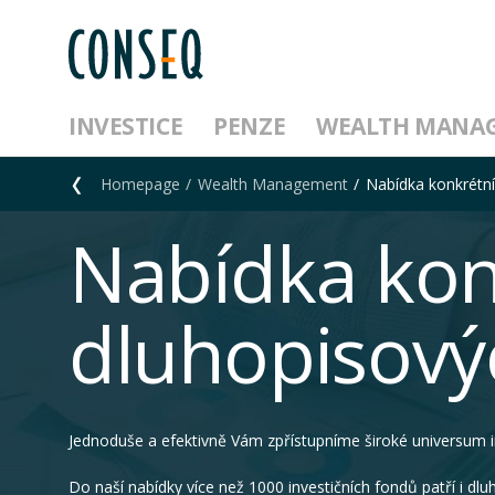
INVESTICE
PENZE
WEALTH MANA
Homepage
Wealth Management
Nabídka konkrétní
Nabídka kon
dluhopisový
Jednoduše a efektivně Vám zpřístupníme široké universum inv
Do naší nabídky více než 1000 investičních fondů patří i dl