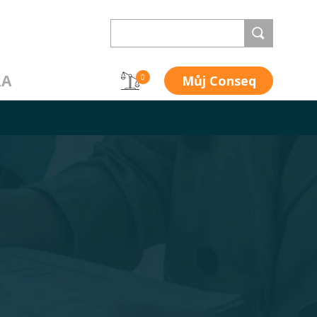
RA
Můj Conseq
0