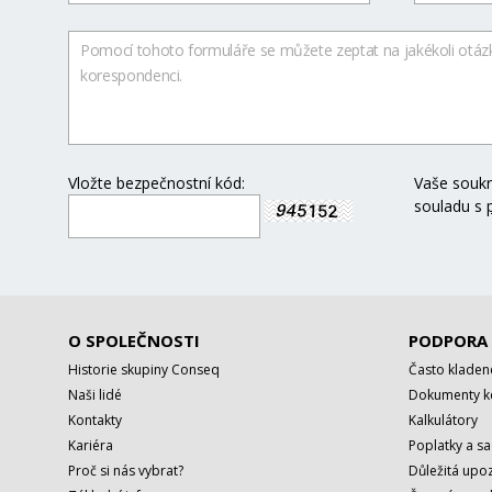
Vložte bezpečnostní kód:
Vaše soukr
souladu s
O SPOLEČNOSTI
PODPORA
Historie skupiny Conseq
Často kladen
Naši lidé
Dokumenty ke
Kontakty
Kalkulátory
Kariéra
Poplatky a s
Proč si nás vybrat?
Důležitá upoz