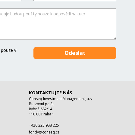
 pouze v
KONTAKTUJTE NÁS
Conseq Investment Management, a.s.
Burzovní palác
Rybná 682/14
110 00 Praha 1
+420 225 988 225
fondy@conseq.cz