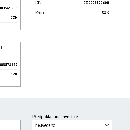
ISIN
CZ0003570608
003561938
Měna
CZK
CZK
II
003578197
CZK
Předpokládaná investice
neuvedeno