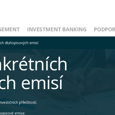
GEMENT
INVESTMENT BANKING
PODPO
ch dluhopisových emisí
krétních
ch emisí
estičních příležitostí.
uhopisové emise.