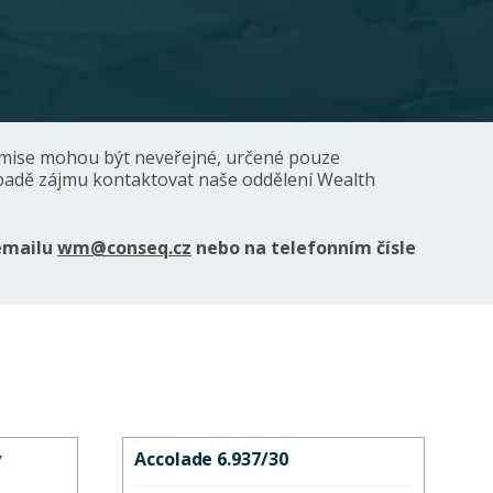
 emise mohou být neveřejné, určené pouze
padě zájmu kontaktovat naše oddělení Wealth
emailu
wm@conseq.cz
nebo na telefonním čísle
y
Accolade 6.937/30